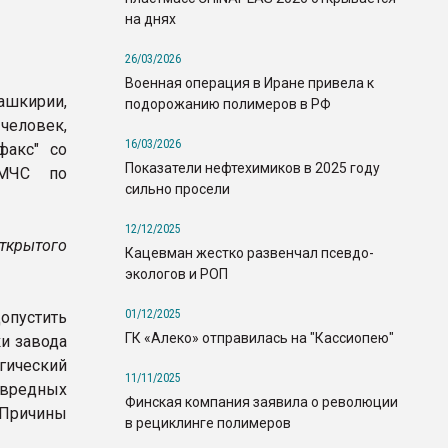
на днях
26/03/2026
Военная операция в Иране привела к
ашкирии,
подорожанию полимеров в РФ
еловек,
16/03/2026
факс" со
Показатели нефтехимиков в 2025 году
 МЧС по
сильно просели
12/12/2025
ткрытого
Кацевман жестко развенчал псевдо-
экологов и РОП
01/12/2025
опустить
ГК «Алеко» отправилась на "Кассиопею"
ки завода
гический
11/11/2025
вредных
Финская компания заявила о революции
 Причины
в рециклинге полимеров