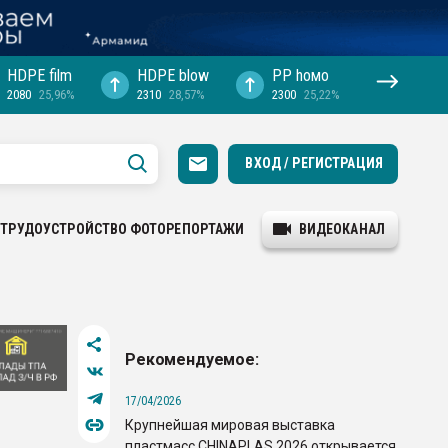
HDPE film
HDPE blow
PP hомо
2080
25,96%
2310
28,57%
2300
25,22%
ВХОД / РЕГИСТРАЦИЯ
ТРУДОУСТРОЙСТВО
ФОТОРЕПОРТАЖИ
ВИДЕОКАНАЛ
Рекомендуемое:
17/04/2026
Крупнейшая мировая выставка
пластмасс CHINAPLAS 2026 открывается