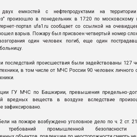
 двух емкостей с нефтепродуктами на территории
ез" произошло в понедельник в 17:20 по московскому 
ернет-портал ufa1.ru сообщает со ссылкой на очевидцев
зошел взрыв. Пожару был присвоен четвертый номер слож
 возгорания один человек погиб, еще один пострада
 больницу.
и последствий происшествия были задействованы 127 ч
техники, в том числе от МЧС России 90 человек личного 
хники.
ции ГУ МЧС по Башкирии, превышения предельно-до
ий вредных веществ в воздухе вследствие произо
не зафиксировано.
бели на пожаре возбуждено уголовное дело по ч. 2 ст. 2
ие требований промышленной безопасности 
енных объектов, повлекшее по неосторожности смерть че