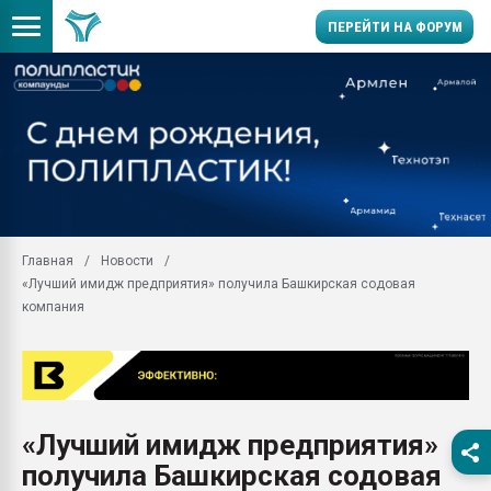
ПЕРЕЙТИ НА ФОРУМ
Продажа готового бизн
производство SPC лам
цикла
29.07.2026 ФРП помог 
заводу пластмасс" зах
ППЭ
Главная
Новости
Помощь в подборе мат
«Лучший имидж предприятия» получила Башкирская содовая
Вакуум-формовочные 
компания
ближайшее подмосковье
Подмосковье, Москва
28.07.2026 Автоматиза
первый план в перераб
пластмасс
«Лучший имидж предприятия»
28.07.2026 "Техноникол
получила Башкирская содовая
ситуацией на строител