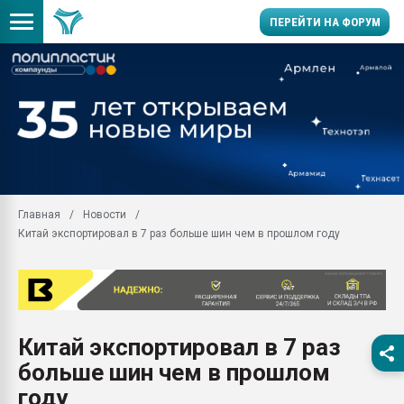
ПЕРЕЙТИ НА ФОРУМ
Продажа готового бизн
производство SPC лам
цикла
29.07.2026 ФРП помог 
заводу пластмасс" зах
ППЭ
Главная
Новости
Помощь в подборе мат
Китай экспортировал в 7 раз больше шин чем в прошлом году
Вакуум-формовочные 
ближайшее подмосковье
Подмосковье, Москва
28.07.2026 Автоматиза
первый план в перераб
Китай экспортировал в 7 раз
пластмасс
больше шин чем в прошлом
28.07.2026 "Техноникол
ситуацией на строител
году