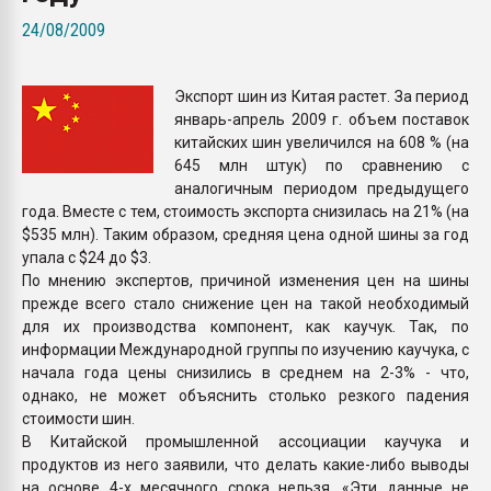
Всё, что касается выду
24/08/2009
бутылок
Экспорт шин из Китая растет. За период
ПЕРЕЙТИ НА 
январь-апрель 2009 г. объем поставок
китайских шин увеличился на 608 % (на
645 млн штук) по сравнению с
аналогичным периодом предыдущего
года. Вместе с тем, стоимость экспорта снизилась на 21% (на
$535 млн). Таким образом, средняя цена одной шины за год
упала с $24 до $3.
По мнению экспертов, причиной изменения цен на шины
прежде всего стало снижение цен на такой необходимый
для их производства компонент, как каучук. Так, по
информации Международной группы по изучению каучука, с
начала года цены снизились в среднем на 2-3% - что,
однако, не может объяснить столько резкого падения
стоимости шин.
В Китайской промышленной ассоциации каучука и
продуктов из него заявили, что делать какие-либо выводы
на основе 4-х месячного срока нельзя. «Эти данные не