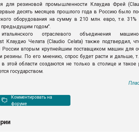
я для резиновой промышленности Клаудиа Фрей (Claud
 первые десять месяцев прошлого года в Россию было по
ского оборудования на сумму в 210 млн. евро, т.е. 31% 
 предыдущим годом".
итальянского отраслевого объединения машинос
st Клаудио Челата (Claudio Celata) также подтвердил, ч
я России вторым крупнейшим поставщиком машин для о
и резины. По его мнению, спрос будет расти и дальше, т
 в этой области создаются не только в столице и такое 
тся государством.
Плас
Комментировать на
форуме
рии