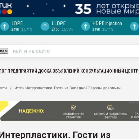
LDPE
LLDPE
HDPE injection
2490
27,71%
2150
26,05%
2190
25,11%
ция выходит на
отке
ь" довольна
ьном рынке
ва ПЭТ
ЛОГ ПРЕДПРИЯТИЙ
ДОСКА ОБЪЯВЛЕНИЙ
КОНСУЛЬТАЦИОННЫЙ ЦЕНТР
пуансона для
ости
Итоги Интерпластики. Гости из Западной Европы довольны
я
зиция
ластика
рный цвет
итан" стал
Интерпластики. Гости из
а. Продажа,