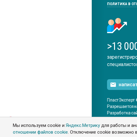
ПОЛИТИКА В О
>13 00
зарегистрир
специалисто
написа
ПластЭксперт 
Разрешается к
Разработка са
ENG
Мы используем cookie и
Яндекс.Метрику
для работы и ан
отношении файлов cookie
. Отключение cookie возможно в