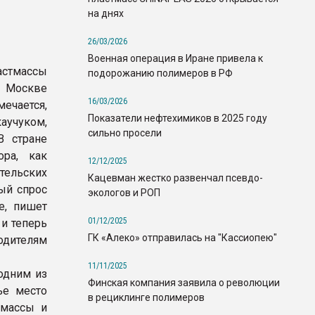
на днях
26/03/2026
Военная операция в Иране привела к
астмассы
подорожанию полимеров в РФ
в Москве
16/03/2026
ечается,
Показатели нефтехимиков в 2025 году
аучуком,
сильно просели
В стране
ора, как
12/12/2025
ительских
Кацевман жестко развенчал псевдо-
ый спрос
экологов и РОП
е, пишет
01/12/2025
и теперь
ГК «Алеко» отправилась на "Кассиопею"
дителям
11/11/2025
одним из
Финская компания заявила о революции
ье место
в рециклинге полимеров
тмассы и