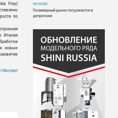
ia Frey)
09/10/2025
ставлено
Полимерный рынок погружается в
депрессию
роста по
троения
то Италия
бработки
.к. новые
развитие
тЭксперт