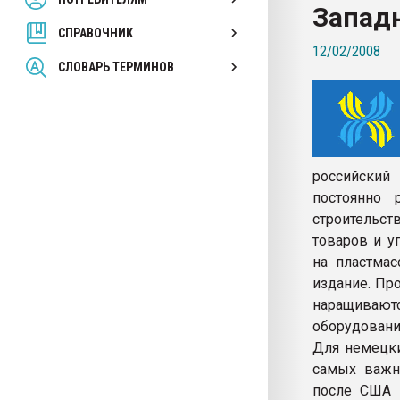
Запад
покупка, обмен
СПРАВОЧНИК
12/02/2008
ПЕРЕЙТИ НА 
СЛОВАРЬ ТЕРМИНОВ
российский
постоянно 
строительст
товаров и у
на пластма
издание. Пр
наращиваю
оборудовани
Для немецки
самых важн
после США и