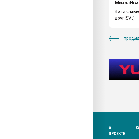
МихалИва
Вот и славн
друг ISV :)
предыд
О
К
ПРОЕКТЕ