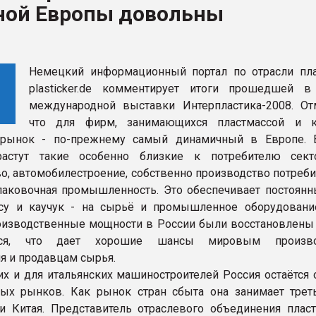
ной Европы довольны
ФОРУМ
Немецкий информационный портал по отрасли пл
plasticker.de комментирует итоги прошедшей 
международной выставки Интерпластика-2008. Отм
что для фирм, занимающихся пластмассой и к
 рынок - по-прежнему самый динамичный в Европе. 
растут такие особенно близкие к потребителю сект
во, автомобилестроение, собственно производство потреб
паковочная промышленность. Это обеспечивает постоянн
ссу и каучук - на сырьё и промышленное оборудовани
оизводственные мощности в России были восстановлены 
тся, что дает хорошие шансы мировым произво
я и продавцам сырья.
х и для итальянских машиностроителей Россия остаётся 
ых рынков. Как рынок стран сбыта она занимает трет
 Китая. Представитель отраслевого объединения плас