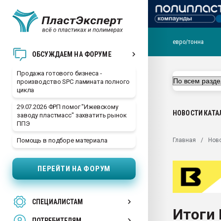
евро/тонна
28.07.2026 Автоматиза
ОБСУЖДАЕМ НА ФОРУМЕ
первый план в перераб
пластмасс
Продажа готового бизнеса -
производство SPC ламината полного
28.07.2026 "Техноникол
цикла
ситуацией на строител
29.07.2026 ФРП помог "Ижевскому
Всё, что касается выду
НОВОСТИ
КАТА
заводу пластмасс" захватить рынок
бутылок
ППЭ
Материал поверхности 
Главная
Нов
Помощь в подборе материала
вакуумного формовани
Продам отходы Компо
ПЕРЕЙТИ НА ФОРУМ
поликарбоната и АБС-п
Armaloy PC/ABS-1IM че
26.07.2022 "Сибирский т
СПЕЦИАЛИСТАМ
намного дороже
Итоги 
ПОТРЕБИТЕЛЯМ
Профильная литератур