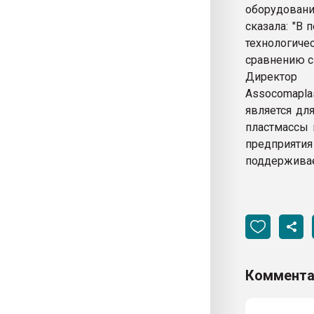
оборудовани
сказала: "В
технологиче
сравнению с
Директор 
Assocomapla
является дл
пластмассы 
предприятия
поддерживае
Коммента