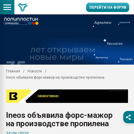
ПЕРЕЙТИ НА ФОРУМ
Помощь в подборе мат
Вакуум-формовочные 
ближайшее подмосковье
Подмосковье, Москва
28.07.2026 Автоматиза
первый план в перераб
Главная
Новости
пластмасс
Ineos объявила форс-мажор на производстве пропилена
28.07.2026 "Техноникол
ситуацией на строител
Всё, что касается выду
бутылок
Ineos объявила форс-мажор
Материал поверхности 
вакуумного формовани
на производстве пропилена
Продам отходы Компо
24/06/2010
поликарбоната и АБС-п