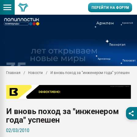
ПЕРЕЙТИ НА ФОРУМ
11.09.2020 Нанотрубки
универсальны, что рос
умельцы изготовили м
колонок полностью из 
Продажа готового бизн
производство SPC лам
цикла
Главная
Новости
И вновь поход за "инженером года" успешен
29.07.2026 ФРП помог 
заводу пластмасс" зах
ППЭ
Помощь в подборе мат
И вновь поход за "инженером
Вакуум-формовочные 
ближайшее подмосковье
года" успешен
Подмосковье, Москва
02/03/2010
28.07.2026 Автоматиза
первый план в перераб