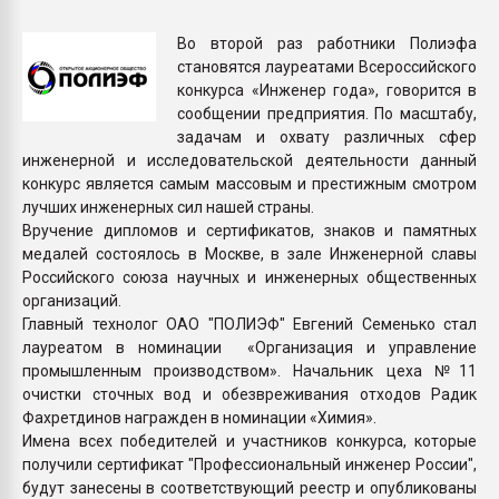
пластмасс
Во второй раз работники Полиэфа
28.07.2026 "Техноникол
становятся лауреатами Всероссийского
ситуацией на строител
конкурса «Инженер года», говорится в
сообщении предприятия. По масштабу,
задачам и охвату различных сфер
ПЕРЕЙТИ НА 
инженерной и исследовательской деятельности данный
конкурс является самым массовым и престижным смотром
лучших инженерных сил нашей страны.
Вручение дипломов и сертификатов, знаков и памятных
медалей состоялось в Москве, в зале Инженерной славы
Российского союза научных и инженерных общественных
организаций.
Главный технолог ОАО "ПОЛИЭФ" Евгений Семенько стал
лауреатом в номинации «Организация и управление
промышленным производством». Начальник цеха №11
очистки сточных вод и обезвреживания отходов Радик
Фахретдинов награжден в номинации «Химия».
Имена всех победителей и участников конкурса, которые
получили сертификат "Профессиональный инженер России",
будут занесены в соответствующий реестр и опубликованы