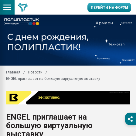
ПЕРЕЙТИ НА ФОРУМ
Продажа готового бизн
производство SPC лам
цикла
29.07.2026 ФРП помог 
заводу пластмасс" зах
ППЭ
Главная
Новости
Помощь в подборе мат
ENGEL приглашает на большую виртуальную выставку
Вакуум-формовочные 
ближайшее подмосковье
Подмосковье, Москва
28.07.2026 Автоматиза
первый план в перераб
ENGEL приглашает на
пластмасс
большую виртуальную
28.07.2026 "Техноникол
ситуацией на строител
выставку