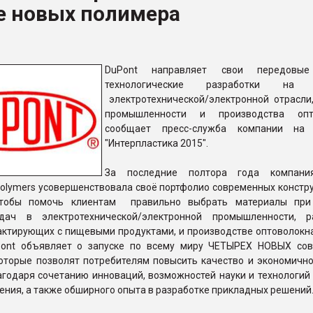
е новых полимера
ва ПЭТ
ФОРУМ
DuPont направляет свои передовые
технологические разработки на р
электротехнической/электронной отрасли
промышленности и производства опто
сообщает пресс-служба компании на 
"Интерпластика 2015".
За последние полтора года компани
Polymers усовершенствовала своё портфолио современных констр
чтобы помочь клиентам правильно выбрать материалы при
дач в электротехнической/электронной промышленности, р
актирующих с пищевыми продуктами, и производстве оптоволокна
Pont объявляет о запуске по всему миру ЧЕТЫРЕХ НОВЫХ со
которые позволят потребителям повысить качество и экономично
годаря сочетанию инноваций, возможностей науки и технологий 
ния, а также обширного опыта в разработке прикладных решений