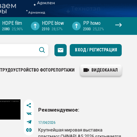
HDPE film
HDPE blow
PP hомо
2080
25,96%
2310
28,57%
2300
25,22%
ВХОД / РЕГИСТРАЦИЯ
ТРУДОУСТРОЙСТВО
ФОТОРЕПОРТАЖИ
ВИДЕОКАНАЛ
Рекомендуемое:
17/04/2026
Крупнейшая мировая выставка
пластмасс CHINAPLAS 2026 открывается