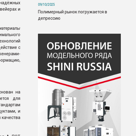
 надёжных
09/10/2025
нвейерах и
Полимерный рынок погружается в
депрессию
 материалы
имального
ехнологий
действие с
енерами-
формацию,
снован на
ется для
тандартам
уктами, и
я качества