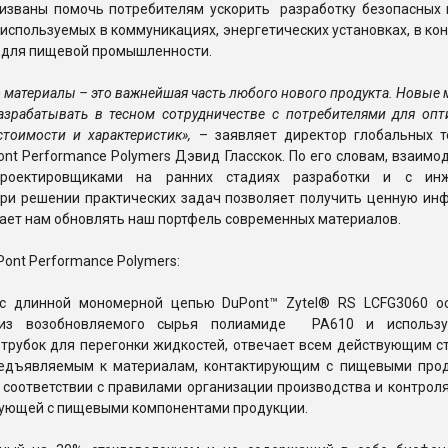
изваны помочь потребителям ускорить разработку безопасных
используемых в коммуникациях, энергетических установках, в ко
 для пищевой промышленности.
о материалы – это важнейшая часть любого нового продукта. Новые
азрабатывать в тесном сотрудничестве с потребителями для опт
тоимости и характеристик»,
– заявляет директор глобальных т
nt Performance Polymers Дэвид Гласскок. По его словам, взаимо
проектировщиками на ранних стадиях разработки и с инж
при решении практических задач позволяет получить ценную ин
ает нам обновлять наш портфель современных материалов.
Pont Performance Polymers:
с длинной мономерной цепью DuPont™ Zytel® RS LCFG3060 о
из возобновляемого сырья полиамиде PA610 и использу
 трубок для перегонки жидкостей, отвечает всем действующим с
едъявляемым к материалам, контактирующим с пищевыми прод
 соответствии с правилами организации производства и контрол
рующей с пищевыми компонентами продукции.