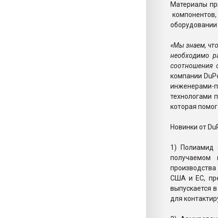
Материалы пр
компонентов, 
оборудовании
«Мы знаем, чт
необходимо р
соотношения с
компании DuPo
инженерами-
технологами 
которая помог
Новинки от Du
1) Полиамид 
получаемом 
производства
США и ЕС, пр
выпускается в
для контакти