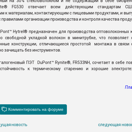
нный на 30% стекловолокном и не содержащий в себе бисфе
nite® FG530 отвечает всем действующим стандартам С
м к материалам, контактирующим с пищевыми продуктами, и выпу
с правилами организации производства и контроля качества проду
uPont™ Hytrel® предназначен для производства оптоволоконных 
со свободной укладкой волокон в минитрубке, что позволяет 
енные конструкции, отличающиеся простотой монтажа в связи с
о зачищать без инструментов.
згалогеновый ПЭТ DuPont™ Rynite®, FR533NH, сочетает в себе п
стойчивость к термическому старению и хорошие электроте
Пла
ущая новость
следующая ново