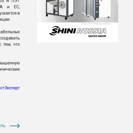
нол A ПЭТ
ША и ЕС,
скается в
кции.
кабельных
создавать
 тем, что
овышенную
хнические
стЭксперт
сть