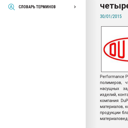
четыр
Всё, что касается выду
СЛОВАРЬ ТЕРМИНОВ
бутылок
30/01/2015
ПЕРЕЙТИ НА 
Performance 
полимеров, 
насущных за
изделий, конт
компания Du
материалов, 
продукции бла
материаловеде