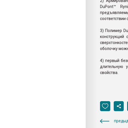
2) Армирова
DuPont™ Ry
предъявляемы
соответствии 
3) Полимер D
конструкций 
сверхтонкост
оболочку можн
4) первый бе
длительную у
свойства.
предыд