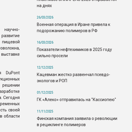
на днях
26/03/2026
Военная операция в Иране привела к
 научно-
подорожанию полимеров в РФ
азвитие
, пищевой
16/03/2026
волокна,
Показатели нефтехимиков в 2025 году
выставке
сильно просели
12/12/2025
я DuPont
Кацевман жестко развенчал псевдо-
укционных
экологов и РОП
 решении
азработке
01/12/2025
. Сегодня
ГК «Алеко» отправилась на "Кассиопею"
временных
сть своей
11/11/2025
в области
Финская компания заявила о революции
.
в рециклинге полимеров