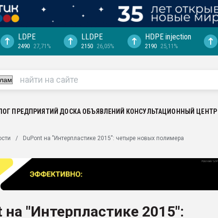
LDPE
LLDPE
HDPE injection
2490
27,71%
2150
26,05%
2190
25,11%
еса -
ината полного
"Ижевскому
ватить рынок
ЛОГ ПРЕДПРИЯТИЙ
ДОСКА ОБЪЯВЛЕНИЙ
КОНСУЛЬТАЦИОННЫЙ ЦЕНТР
ериала
машины:
ости
DuPont на "Интерпластике 2015": четыре новых полимера
, с.-в.
ция выходит на
отке
ь" довольна
 на "Интерпластике 2015":
ьном рынке