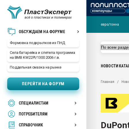
евро/тонна
Продажа готового бизн
ОБСУЖДАЕМ НА ФОРУМЕ
производство SPC лам
цикла
Формовка подкрылков из ПНД
29.07.2026 ФРП помог 
Села батарейка и слетела программа
заводу пластмасс" зах
на BMB KW22PI/1300 2006 г.в.
ППЭ
НОВОСТИ
КАТА
Поддельная смазка на рынке
Помощь в подборе мат
Вакуум-формовочные 
Главная
Нов
ПЕРЕЙТИ НА ФОРУМ
ближайшее подмосковье
Подмосковье, Москва
28.07.2026 Автоматиза
СПЕЦИАЛИСТАМ
первый план в перераб
пластмасс
ПОТРЕБИТЕЛЯМ
28.07.2026 "Техноникол
DuPont
ситуацией на строител
СПРАВОЧНИК