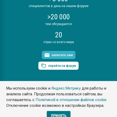
специалистов в день на нашем форуме
>20 000
тем обсуждается
20
стран со всего мира
написать нам
перейти на форум
Мы используем cookie и
Яндекс.Метрику
для работы и
ПластЭксперт © 2006. Все права защищены
анализа сайта. Продолжая пользоваться сайтом, вы
Разрешается копирование материалов сайта с обязательной
ссылкой на www.e-plastic.ru
соглашаетесь с
Политикой в отношении файлов cookie
.
Отключение cookie возможно в настройках браузера.
Разработка сайта
ПРИНЯТЬ