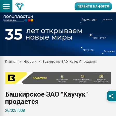
ПЕРЕЙТИ НА ФОРУМ
Продажа готового бизн
производство SPC лам
цикла
29.07.2026 ФРП помог 
заводу пластмасс" зах
ППЭ
Главная
Новости
Башкирское ЗАО "Каучук" продается
Помощь в подборе мат
Вакуум-формовочные 
ближайшее подмосковье
Подмосковье, Москва
28.07.2026 Автоматиза
Башкирское ЗАО "Каучук"
первый план в перераб
пластмасс
продается
28.07.2026 "Техноникол
26/02/2008
ситуацией на строител