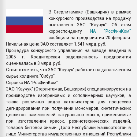
Всё, что касается выду
бутылок
В Стерлитамаке (Башкирия) в рамках
конкурсного производства на продажу
выставлено ЗАО "Каучук". Об этом
ПЕРЕЙТИ НА 
корреспонденту
ИА "РосФинКом"
сообщили на предприятии 20 февраля.
Начальная цена ЗАО составляет 1,541 млрд. руб.
Процедура конкурсного управления на заводе введена в
2005 г. Кредиторская задолженность предприятия
оценивалась в 3 млрд. руб.
Стоит отметить, что ЗАО "Каучук" работает на давальческом
сырье холдинга "Сибур".
Справка ИА "РосФинКом":
ЗАО "Каучук" (Стерлитамак, Башкирия) специализируется на
производстве изопреновых и сополимерных каучуков, а
также различных видов катализаторов для процессов
дегидрирования при получении мономеров, синтетических
цеолитов, заменителей натуральных масел, применяемые
при изготовлении красок, резинотехнических изделий,
товаров бытовой химии. Доля Республики Башкортостан в
лице Министерства имущественных отношений Республики