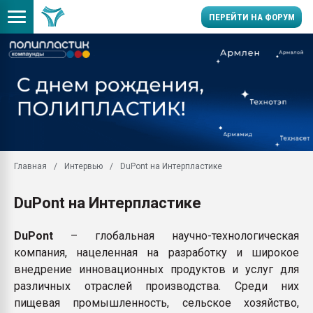
ПЕРЕЙТИ НА ФОРУМ
Продажа готового бизн
производство SPC лам
цикла
29.07.2026 ФРП помог 
заводу пластмасс" зах
ППЭ
Главная
Интервью
DuPont на Интерпластике
Помощь в подборе мат
Вакуум-формовочные 
DuPont на Интерпластике
ближайшее подмосковье
Подмосковье, Москва
DuPont
– глобальная научно-технологическая
28.07.2026 Автоматиза
компания, нацеленная на разработку и широкое
первый план в перераб
пластмасс
внедрение инновационных продуктов и услуг для
различных отраслей производства. Среди них
28.07.2026 "Техноникол
ситуацией на строител
пищевая промышленность, сельское хозяйство,