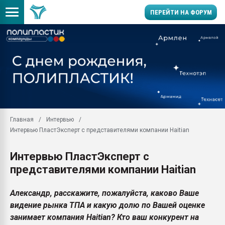
ПЕРЕЙТИ НА ФОРУМ
Продажа готового бизн
производство SPC лам
цикла
29.07.2026 ФРП помог 
заводу пластмасс" зах
ППЭ
Главная
Интервью
Помощь в подборе мат
Интервью ПластЭксперт с представителями компании Haitian
Вакуум-формовочные 
ближайшее подмосковье
Интервью ПластЭксперт с
Подмосковье, Москва
представителями компании Haitian
28.07.2026 Автоматиза
первый план в перераб
пластмасс
Александр, расскажите, пожалуйста, каково Ваше
видение рынка ТПА и какую долю по Вашей оценке
28.07.2026 "Техноникол
занимает компания Haitian? Кто ваш конкурент на
ситуацией на строител