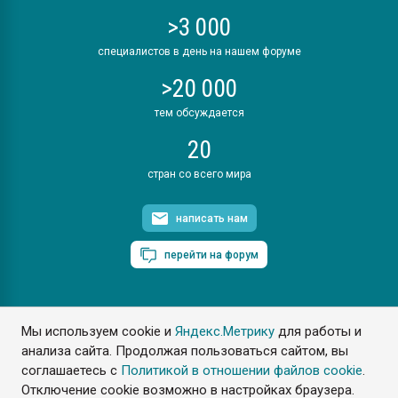
>3 000
специалистов в день на нашем форуме
>20 000
тем обсуждается
20
стран со всего мира
написать нам
перейти на форум
Мы используем cookie и
Яндекс.Метрику
для работы и
ПластЭксперт © 2006. Все права защищены
анализа сайта. Продолжая пользоваться сайтом, вы
Разрешается копирование материалов сайта с обязательной
ссылкой на www.e-plastic.ru
соглашаетесь с
Политикой в отношении файлов cookie
.
Отключение cookie возможно в настройках браузера.
Разработка сайта