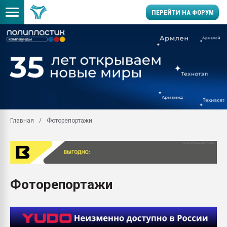
ПЕРЕЙТИ НА ФОРУМ
Помощь в подборе мат
Вакуум-формовочные 
ближайшее подмосковье
Подмосковье, Москва
28.07.2026 Автоматиза
первый план в перераб
Главная
Фоторепортажи
пластмасс
28.07.2026 "Техноникол
ситуацией на строител
Всё, что касается выду
бутылок
Фоторепортажи
Материал поверхности 
вакуумного формовани
Продам отходы Компо
поликарбоната и АБС-п