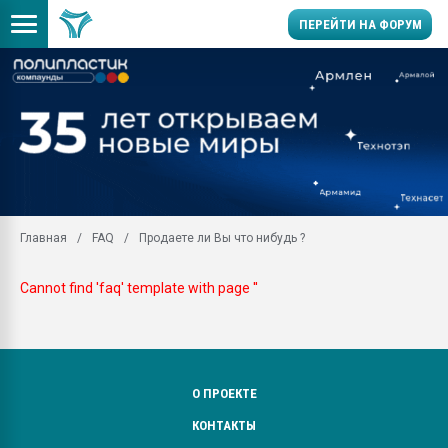
ПЕРЕЙТИ НА ФОРУМ
28.07.2026 Автоматиза
первый план в перераб
пластмасс
28.07.2026 "Техноникол
ситуацией на строител
Всё, что касается выду
Главная
FAQ
Продаете ли Вы что нибудь ?
бутылок
Материал поверхности 
Cannot find 'faq' template with page ''
вакуумного формовани
Продам отходы Компо
поликарбоната и АБС-п
Armaloy PC/ABS-1IM че
О ПРОЕКТЕ
26.07.2022 "Сибирский т
намного дороже
КОНТАКТЫ
Профильная литератур