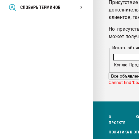
Присутстви
Всё, что касается выду
СЛОВАРЬ ТЕРМИНОВ
дополнител
бутылок
клиентов, та
ПЕРЕЙТИ НА 
Но присутст
может получи
Искать объя
Куплю
Про
Cannot find 'bo
О
К
ПРОЕКТЕ
ПОЛИТИКА В О