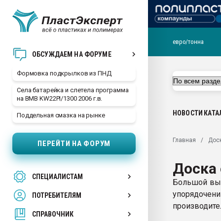
евро/тонна
Продажа готового бизн
ОБСУЖДАЕМ НА ФОРУМЕ
производство SPC лам
цикла
Формовка подкрылков из ПНД
29.07.2026 ФРП помог 
Села батарейка и слетела программа
заводу пластмасс" зах
на BMB KW22PI/1300 2006 г.в.
ППЭ
НОВОСТИ
КАТА
Поддельная смазка на рынке
Помощь в подборе мат
Вакуум-формовочные 
Главная
Дос
ПЕРЕЙТИ НА ФОРУМ
ближайшее подмосковье
Подмосковье, Москва
Доска
28.07.2026 Автоматиза
СПЕЦИАЛИСТАМ
первый план в перераб
Большой выб
пластмасс
упорядочен
ПОТРЕБИТЕЛЯМ
28.07.2026 "Техноникол
производител
ситуацией на строител
СПРАВОЧНИК