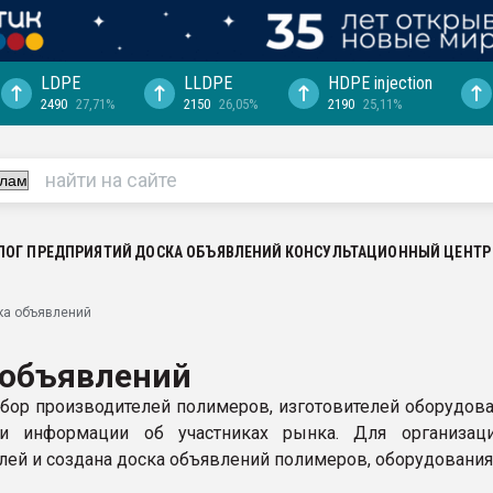
LDPE
LLDPE
HDPE injection
2490
27,71%
2150
26,05%
2190
25,11%
еса -
ината полного
"Ижевскому
ватить рынок
ЛОГ ПРЕДПРИЯТИЙ
ДОСКА ОБЪЯВЛЕНИЙ
КОНСУЛЬТАЦИОННЫЙ ЦЕНТР
ериала
машины:
ка объявлений
, с.-в.
 объявлений
ция выходит на
отке
ор производителей полимеров, изготовителей оборудова
ии информации об участниках рынка. Для организа
ь" довольна
ей и создана доска объявлений полимеров, оборудования, 
ьном рынке