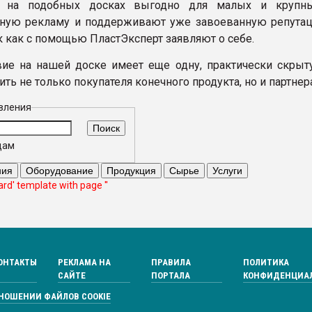
е на подобных досках выгодно для малых и крупны
ва ПЭТ
ьную рекламу и поддерживают уже завоеванную репута
к как с помощью ПластЭксперт заявляют о себе.
ФОРУМ
вие на нашей доске имеет еще одну, практически скры
ть не только покупателя конечного продукта, но и партнера
вления
дам
ard' template with page ''
ОНТАКТЫ
РЕКЛАМА НА
ПРАВИЛА
ПОЛИТИКА
САЙТЕ
ПОРТАЛА
КОНФИДЕНЦИА
ТНОШЕНИИ ФАЙЛОВ COOKIE