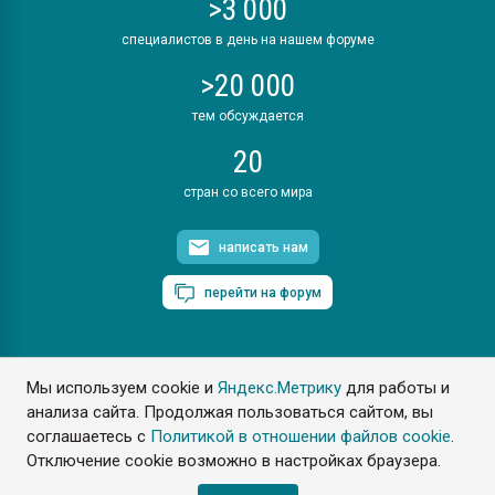
>3 000
специалистов в день на нашем форуме
>20 000
тем обсуждается
20
стран со всего мира
написать нам
перейти на форум
Мы используем cookie и
Яндекс.Метрику
для работы и
ПластЭксперт © 2006. Все права защищены
анализа сайта. Продолжая пользоваться сайтом, вы
Разрешается копирование материалов сайта с обязательной
ссылкой на www.e-plastic.ru
соглашаетесь с
Политикой в отношении файлов cookie
.
Отключение cookie возможно в настройках браузера.
Разработка сайта