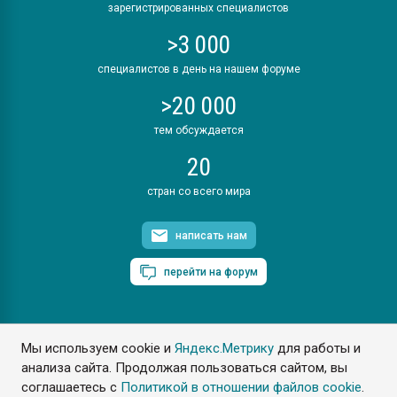
зарегистрированных специалистов
>3 000
специалистов в день на нашем форуме
>20 000
тем обсуждается
20
стран со всего мира
написать нам
перейти на форум
Мы используем cookie и
Яндекс.Метрику
для работы и
ПластЭксперт © 2006. Все права защищены
анализа сайта. Продолжая пользоваться сайтом, вы
Разрешается копирование материалов сайта с обязательной
ссылкой на www.e-plastic.ru
соглашаетесь с
Политикой в отношении файлов cookie
.