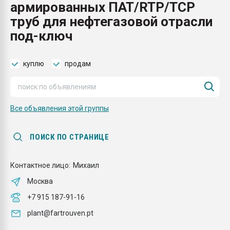
армированных ПАТ/RTP/TCP
Всё, что касается выду
бутылок
труб для нефтегазовой отрасли
под-ключ
ПЕРЕЙТИ НА 
куплю
продам
Все объявления этой группы
ПОИСК ПО СТРАНИЦЕ
Контактное лицо:
Михаил
Москва
+7 915 187-91-16
plant@fartrouven.pt