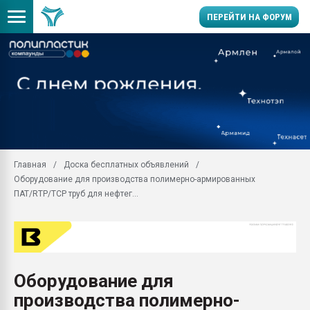
ПЕРЕЙТИ НА ФОРУМ
Продажа готового бизн
производство SPC лам
цикла
29.07.2026 ФРП помог 
заводу пластмасс" зах
ППЭ
Главная
Доска бесплатных объявлений
Помощь в подборе мат
Оборудование для производства полимерно-армированных
Вакуум-формовочные 
ПАТ/RTP/TCP труб для нефтег...
ближайшее подмосковье
Подмосковье, Москва
28.07.2026 Автоматиза
первый план в перераб
пластмасс
Оборудование для
28.07.2026 "Техноникол
производства полимерно-
ситуацией на строител