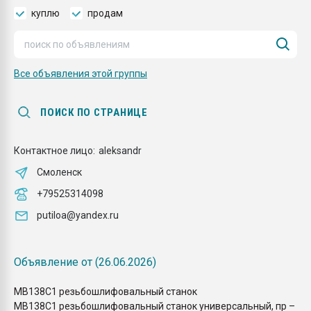
пластмасс
куплю
продам
28.07.2026 "Техноникол
ситуацией на строител
Все объявления этой группы
ПЕРЕЙТИ НА 
ПОИСК ПО СТРАНИЦЕ
Контактное лицо:
aleksandr
Смоленск
+79525314098
putiloa@yandex.ru
Объявление от (26.06.2026)
МВ138С1 резьбошлифовальный станок
МВ138С1 резьбошлифовальный станок универсальный, пр –