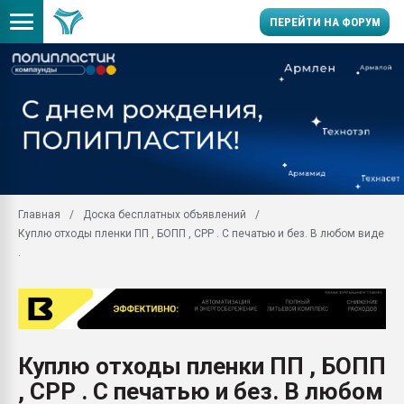
ПЕРЕЙТИ НА ФОРУМ
Продажа готового бизн
производство SPC лам
цикла
29.07.2026 ФРП помог 
заводу пластмасс" зах
ППЭ
Главная
Доска бесплатных объявлений
Помощь в подборе мат
Куплю отходы пленки ПП , БОПП , СРР . С печатью и без. В любом виде
Вакуум-формовочные 
.
ближайшее подмосковье
Подмосковье, Москва
28.07.2026 Автоматиза
первый план в перераб
пластмасс
Куплю отходы пленки ПП , БОПП
28.07.2026 "Техноникол
, СРР . С печатью и без. В любом
ситуацией на строител