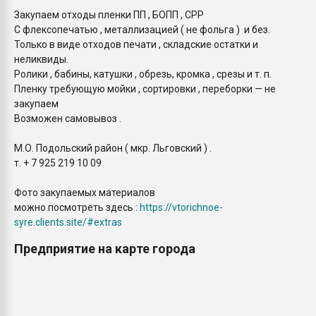
Закупаем отходы пленки ПП , БОПП , СРР
С флексопечатью , металлизацией ( не фольга ) и без.
Только в виде отходов печати , складские остатки и
неликвиды.
Ролики , бабины, катушки , обрезь, кромка , срезы и т. п.
Пленку требующую мойки , сортировки , переборки — не
закупаем
Возможен самовывоз .
М.О. Подольский район ( мкр. Льговский ) .
т. + 7 925 219 10 09
Фото закупаемых материалов
можно посмотреть здесь :
https://vtorichnoe-
syre.clients.site/#extras
Предприятие на карте города