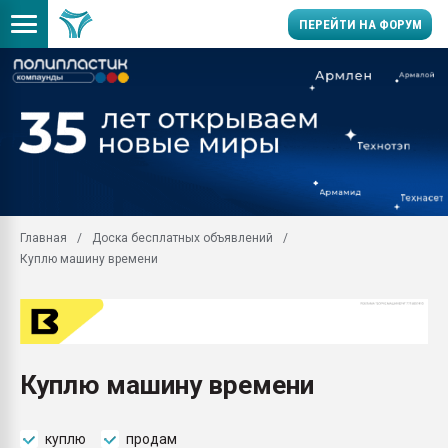
ПЕРЕЙТИ НА ФОРУМ
Продажа готового бизн
производство SPC лам
цикла
29.07.2026 ФРП помог 
заводу пластмасс" зах
ППЭ
Главная
Доска бесплатных объявлений
Помощь в подборе мат
Куплю машину времени
Вакуум-формовочные 
ближайшее подмосковье
Подмосковье, Москва
28.07.2026 Автоматиза
первый план в перераб
Куплю машину времени
пластмасс
28.07.2026 "Техноникол
ситуацией на строител
куплю
продам