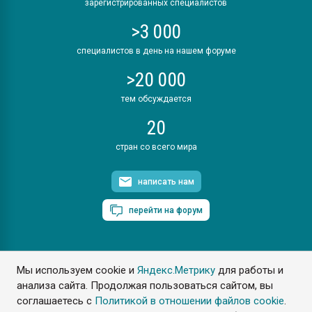
зарегистрированных специалистов
>3 000
специалистов в день на нашем форуме
>20 000
тем обсуждается
20
стран со всего мира
написать нам
перейти на форум
Мы используем cookie и
Яндекс.Метрику
для работы и
ПластЭксперт © 2006. Все права защищены
анализа сайта. Продолжая пользоваться сайтом, вы
Разрешается копирование материалов сайта с обязательной
ссылкой на www.e-plastic.ru
соглашаетесь с
Политикой в отношении файлов cookie
.