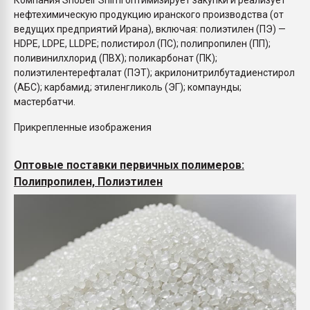
Компания Shobeir Shimi оптимизирует закупки и реализует
нефтехимическую продукцию иранского производства (от
ведущих предприятий Ирана), включая: полиэтилен (ПЭ) —
HDPE, LDPE, LLDPE; полистирол (ПС); полипропилен (ПП);
поливинилхлорид (ПВХ); поликарбонат (ПК);
полиэтилентерефталат (ПЭТ); акрилонитрилбутадиенстирол
(АБС); карбамид; этиленгликоль (ЭГ); компаунды;
мастербатчи.
Прикрепленные изображения
Оптовые поставки первичных полимеров:
Полипропилен, Полиэтилен