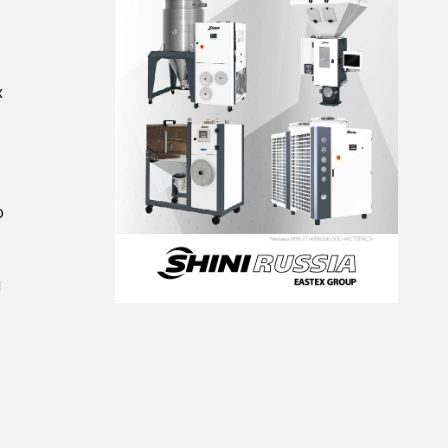
х
о
и