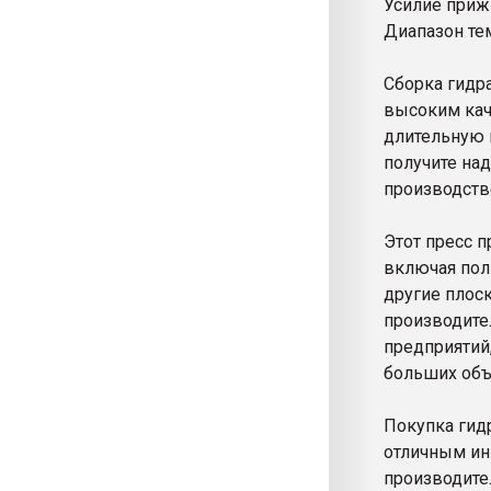
Усилие при
Диапазон т
Сборка гидр
высоким кач
длительную и
получите на
производств
Этот пресс 
включая пол
другие плос
производите
предприятий,
больших объ
Покупка гид
отличным ин
производител