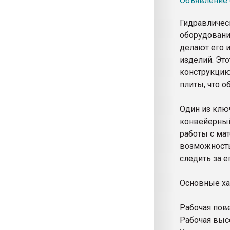
Объявление о
Гидравличес
оборудовани
делают его 
изделий. Эт
конструкцию
плиты, что 
Один из клю
конвейерный
работы с ма
возможность
следить за е
Основные ха
Рабочая по
Рабочая 