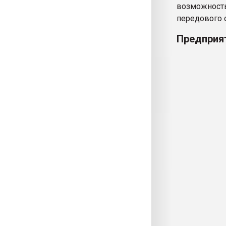
возможность
передового 
Предприят