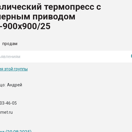
лический термопресс с
ва ПЭТ
йерным приводом
-900х900/25
ФОРУМ
продам
я этой группы
цо:
Андрей
103-46-05
met.ru