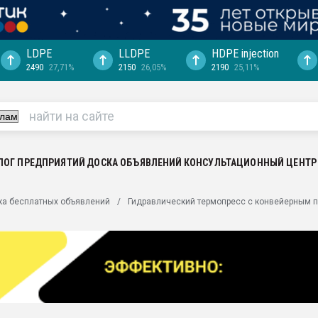
LDPE
LLDPE
HDPE injection
2490
27,71%
2150
26,05%
2190
25,11%
еса -
ината полного
"Ижевскому
ватить рынок
ЛОГ ПРЕДПРИЯТИЙ
ДОСКА ОБЪЯВЛЕНИЙ
КОНСУЛЬТАЦИОННЫЙ ЦЕНТР
ериала
машины:
ка бесплатных объявлений
Гидравлический термопресс с конвейерным 
, с.-в.
ция выходит на
отке
ь" довольна
ьном рынке