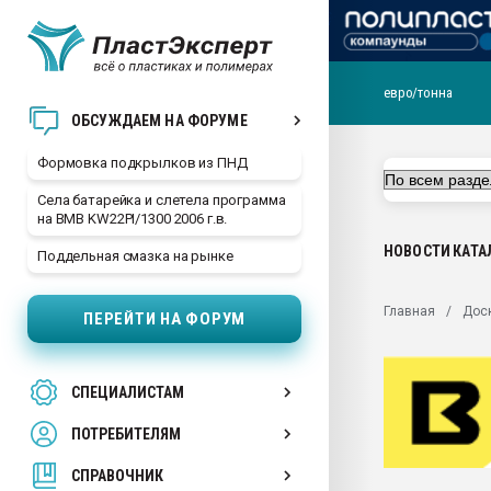
евро/тонна
Продажа готового бизн
ОБСУЖДАЕМ НА ФОРУМЕ
производство SPC лам
цикла
Формовка подкрылков из ПНД
29.07.2026 ФРП помог 
Села батарейка и слетела программа
заводу пластмасс" зах
на BMB KW22PI/1300 2006 г.в.
ППЭ
НОВОСТИ
КАТА
Поддельная смазка на рынке
Помощь в подборе мат
Вакуум-формовочные 
Главная
Дос
ПЕРЕЙТИ НА ФОРУМ
ближайшее подмосковье
Подмосковье, Москва
28.07.2026 Автоматиза
СПЕЦИАЛИСТАМ
первый план в перераб
пластмасс
ПОТРЕБИТЕЛЯМ
28.07.2026 "Техноникол
ситуацией на строител
СПРАВОЧНИК