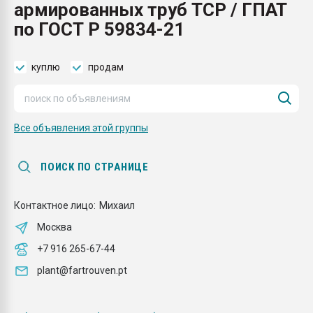
армированных труб TCP / ГПАТ
Всё, что касается выду
бутылок
по ГОСТ Р 59834-21
ПЕРЕЙТИ НА 
куплю
продам
Все объявления этой группы
ПОИСК ПО СТРАНИЦЕ
Контактное лицо:
Михаил
Москва
+7 916 265-67-44
plant@fartrouven.pt