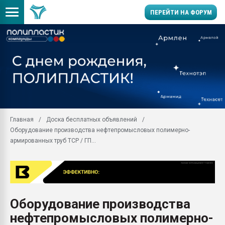
ПЕРЕЙТИ НА ФОРУМ
Продажа готового бизн
производство SPC лам
цикла
29.07.2026 ФРП помог 
заводу пластмасс" зах
ППЭ
Главная
Доска бесплатных объявлений
Помощь в подборе мат
Оборудование производства нефтепромысловых полимерно-
Вакуум-формовочные 
армированных труб TCP / ГП...
ближайшее подмосковье
Подмосковье, Москва
28.07.2026 Автоматиза
первый план в перераб
пластмасс
Оборудование производства
28.07.2026 "Техноникол
нефтепромысловых полимерно-
ситуацией на строител