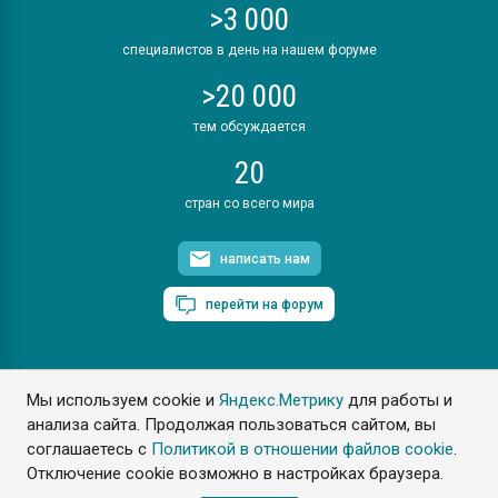
>3 000
специалистов в день на нашем форуме
>20 000
тем обсуждается
20
стран со всего мира
написать нам
перейти на форум
Мы используем cookie и
Яндекс.Метрику
для работы и
ПластЭксперт © 2006. Все права защищены
анализа сайта. Продолжая пользоваться сайтом, вы
Разрешается копирование материалов сайта с обязательной
ссылкой на www.e-plastic.ru
соглашаетесь с
Политикой в отношении файлов cookie
.
Отключение cookie возможно в настройках браузера.
Разработка сайта