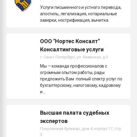
Всё, что касается выду
Услуги письменного и устного перевода,
бутылок
апостиль, легализация, нотариальные
заверки, нострификация, вычитка.
ПЕРЕЙТИ НА 
ООО "Нортес Консалт"
Консалтинговые услуги
г. Санкт-Петербург, ул. Киевская, д.3
Мы — команда профессионалов с
огромным опытом работы, рады
предложить Вам полный спектр услуг по
бухгалтерскому, налоговому, кадровому
и...
Высшая палата судебных
экспертов
Покровский бульвар, дом 4, корпус 17, стр.
3