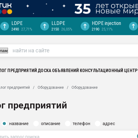
LDPE
LLDPE
HDPE injection
2490
27,71%
2150
26,05%
2190
25,11%
еса -
ината полного
"Ижевскому
ватить рынок
ЛОГ ПРЕДПРИЯТИЙ
ДОСКА ОБЪЯВЛЕНИЙ
КОНСУЛЬТАЦИОННЫЙ ЦЕНТР
ериала
машины:
лог предприятий
Оборудование
Оборудование
, с.-в.
ог предприятий
ция выходит на
отке
название
описание
телефон
адрес
ь" довольна
ьном рынке