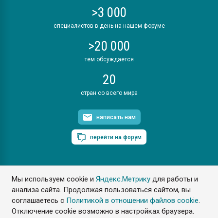
>3 000
специалистов в день на нашем форуме
>20 000
тем обсуждается
20
стран со всего мира
написать нам
перейти на форум
Мы используем cookie и
Яндекс.Метрику
для работы и
ПластЭксперт © 2006. Все права защищены
анализа сайта. Продолжая пользоваться сайтом, вы
Разрешается копирование материалов сайта с обязательной
ссылкой на www.e-plastic.ru
соглашаетесь с
Политикой в отношении файлов cookie
.
Отключение cookie возможно в настройках браузера.
Разработка сайта