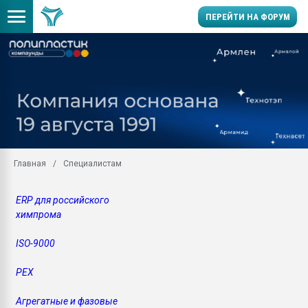
ПЕРЕЙТИ НА ФОРУМ
Продажа готового бизн
производство SPC лам
цикла
29.07.2026 ФРП помог 
заводу пластмасс" зах
ППЭ
Главная
Специалистам
Помощь в подборе мат
Вакуум-формовочные 
ERP для российского
ближайшее подмосковье
химпрома
Подмосковье, Москва
28.07.2026 Автоматиза
ISO-9000
первый план в перераб
пластмасс
PEX
28.07.2026 "Техноникол
ситуацией на строител
Агрегатные и фазовые