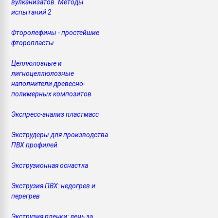
вулканизатов. Методы
испытаний 2
Фторолефины - простейшие
фторопласты
Целлюлозные и
лигноцеллюлозные
наполнители древесно-
полимерных композитов
Экспресс-анализ пластмасс
Экструдеры для производства
ПВХ профилей
Экструзионная оснастка
Экструзия ПВХ: недогрев и
перегрев
Экструзия пленки: день за