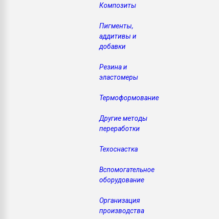
Композиты
Всё, что касается выду
бутылок
Пигменты,
аддитивы и
ПЕРЕЙТИ НА 
добавки
Резина и
эластомеры
Термоформование
Другие методы
переработки
Техоснастка
Вспомогательное
оборудование
Организация
производства