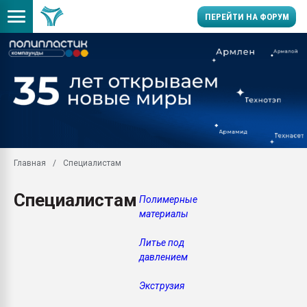
ПЕРЕЙТИ НА ФОРУМ
Продажа готового бизн
производство SPC лам
цикла
29.07.2026 ФРП помог 
заводу пластмасс" зах
ППЭ
Главная
Специалистам
Помощь в подборе мат
Вакуум-формовочные 
Специалистам
Полимерные
ближайшее подмосковье
материалы
Подмосковье, Москва
28.07.2026 Автоматиза
Литье под
первый план в перераб
давлением
пластмасс
28.07.2026 "Техноникол
Экструзия
ситуацией на строител