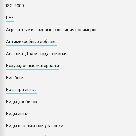
Armaloy PC/ABS-1IM че
ISO-9000
PEX
ПЕРЕЙТИ НА 
Агрегатные и фазовые состояния полимеров
Антимикробные добавки
Асаклин. Два метода очистки
Безусадочные материалы
Биг-беги
Брак при литье
Виды дробилок
Виды литья
Виды пластиковой упаковки