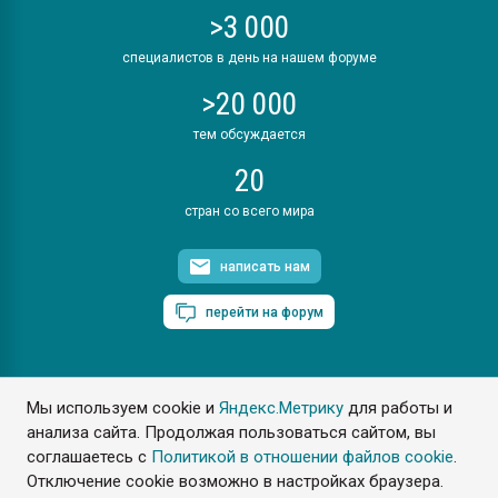
>3 000
специалистов в день на нашем форуме
>20 000
тем обсуждается
20
стран со всего мира
написать нам
перейти на форум
Мы используем cookie и
Яндекс.Метрику
для работы и
ПластЭксперт © 2006. Все права защищены
анализа сайта. Продолжая пользоваться сайтом, вы
Разрешается копирование материалов сайта с обязательной
ссылкой на www.e-plastic.ru
соглашаетесь с
Политикой в отношении файлов cookie
.
Отключение cookie возможно в настройках браузера.
Разработка сайта