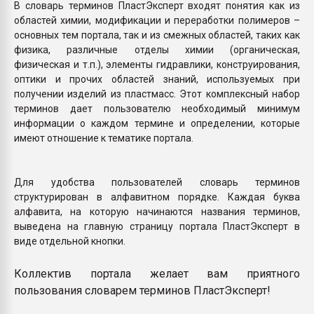
В словарь терминов ПластЭксперт входят понятия как из
Всё, что касается выду
областей химии, модификации и переработки полимеров –
бутылок
основных тем портала, так и из смежных областей, таких как
физика, различные отделы химии (органическая,
ПЕРЕЙТИ НА 
физическая и т.п.), элементы гидравлики, конструирования,
оптики и прочих областей знаний, используемых при
получении изделий из пластмасс. Этот комплексный набор
терминов дает пользователю необходимый минимум
информации о каждом термине и определении, которые
имеют отношение к тематике портала.
Для удобства пользователей словарь терминов
структурирован в алфавитном порядке. Каждая буква
алфавита, на которую начинаются названия терминов,
выведена на главную страницу портала ПластЭксперт в
виде отдельной кнопки.
Коллектив портала желает вам приятного
пользования словарем терминов ПластЭксперт!