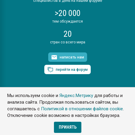
специалистов в день на нашем форуме
>20 000
тем обсуждается
20
стран со всего мира
написать нам
перейти на форум
Мы используем cookie и
Яндекс.Метрику
для работы и
ПластЭксперт © 2006. Все права защищены
анализа сайта. Продолжая пользоваться сайтом, вы
Разрешается копирование материалов сайта с обязательной
ссылкой на www.e-plastic.ru
соглашаетесь с
Политикой в отношении файлов cookie
.
Отключение cookie возможно в настройках браузера.
Разработка сайта
ПРИНЯТЬ