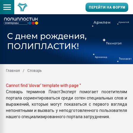
ПЕРЕЙТИ НА ФОРУМ
Продажа готового бизн
производство SPC лам
цикла
29.07.2026 ФРП помог 
заводу пластмасс" зах
ППЭ
Главная
Словарь
Помощь в подборе мат
Вакуум-формовочные 
Cannot find 'slovar' template with page ''
ближайшее подмосковье
Словарь терминов ПластЭксперт помогает посетителям
Подмосковье, Москва
портала сориентироваться среди сотен специальных слов и
28.07.2026 Автоматиза
выражений, которые могут показаться с первого взгляда
первый план в перераб
непонятными и вызвать у неподготовленного пользователя
пластмасс
нашего специализированного портала затруднения.
28.07.2026 "Техноникол
ситуацией на строител