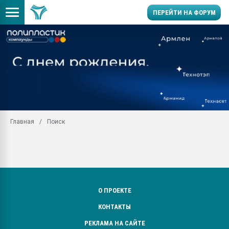
ПЕРЕЙТИ НА ФОРУМ
Продажа готового бизн
производство SPC лам
цикла
29.07.2026 ФРП помог 
заводу пластмасс" зах
ППЭ
Главная
Поиск
Помощь в подборе мат
Вакуум-формовочные 
ближайшее подмосковье
Подмосковье, Москва
28.07.2026 Автоматиза
первый план в перераб
О ПРОЕКТЕ
пластмасс
КОНТАКТЫ
28.07.2026 "Техноникол
ситуацией на строител
РЕКЛАМА НА САЙТЕ