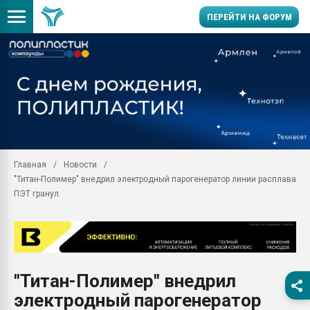
ПЕРЕЙТИ НА ФОРУМ
Помощь в подборе мат
Вакуум-формовочные 
ближайшее подмосковье
Подмосковье, Москва
28.07.2026 Автоматиза
первый план в перераб
Главная
Новости
пластмасс
"Титан-Полимер" внедрил электродный парогенератор линии расплава
28.07.2026 "Техноникол
ПЭТ гранул
ситуацией на строител
Всё, что касается выду
бутылок
Материал поверхности 
вакуумного формовани
"Титан-Полимер" внедрил
электродный парогенератор
Продам отходы Компо
поликарбоната и АБС-п