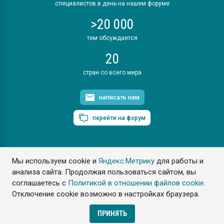
специалистов в день на нашем форуме
>20 000
тем обсуждается
20
стран со всего мира
написать нам
перейти на форум
Мы используем cookie и
Яндекс.Метрику
для работы и
ПластЭксперт © 2006. Все права защищены
анализа сайта. Продолжая пользоваться сайтом, вы
Разрешается копирование материалов сайта с обязательной
ссылкой на www.e-plastic.ru
соглашаетесь с
Политикой в отношении файлов cookie
.
Отключение cookie возможно в настройках браузера.
Разработка сайта
ПРИНЯТЬ