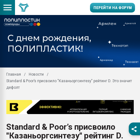
ПЕРЕЙТИ НА ФОРУМ
Продажа готового бизн
производство SPC лам
цикла
29.07.2026 ФРП помог 
заводу пластмасс" зах
ППЭ
Главная
Новости
Помощь в подборе мат
Standard & Poor’s присвоило "Казаньоргсинтезу" рейтинг D. Это значит
Вакуум-формовочные 
дефолт
ближайшее подмосковье
Подмосковье, Москва
28.07.2026 Автоматиза
первый план в перераб
пластмасс
Standard & Poor’s присвоило
28.07.2026 "Техноникол
"Казаньоргсинтезу" рейтинг D.
ситуацией на строител