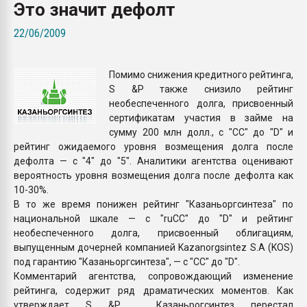
Это значит дефолт
Всё, что касается выду
бутылок
22/06/2009
ПЕРЕЙТИ НА 
Помимо снижения кредитного рейтинга,
S &P также снизило рейтинг
необеспеченного долга, присвоенный
сертификатам участия в займе на
сумму 200 млн долл., с "СС" до "D" и
рейтинг ожидаемого уровня возмещения долга после
дефолта — с "4" до "5". Аналитики агентства оценивают
вероятность уровня возмещения долга после дефолта как
10-30%.
В то же время понижен рейтинг "Казаньоргсинтеза" по
национальной шкале — с "ruСС" до "D" и рейтинг
необеспеченного долга, присвоенный облигациям,
выпущенным дочерней компанией Kazanorgsintez S.A (KOS)
под гарантию "Казаньоргсинтеза", — с "СС" до "D".
Комментарий агентства, сопровождающий изменение
рейтинга, содержит ряд драматических моментов. Как
утверждает S &P , Казаньрогсинтез перестал