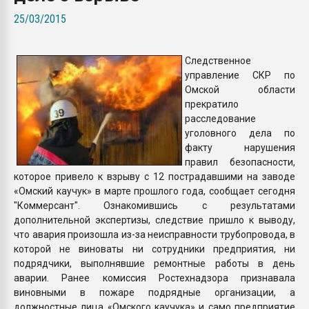
покупка, обмен
25/03/2015
ПЕРЕЙТИ НА 
Следственное
управление СКР по
Омской области
прекратило
расследование
уголовного дела по
факту нарушения
правил безопасности,
которое привело к взрыву с 12 пострадавшими на заводе
«Омский каучук» в марте прошлого года, сообщает сегодня
"Коммерсант". Ознакомившись с результатами
дополнительной экспертизы, следствие пришло к выводу,
что авария произошла из-за неисправности трубопровода, в
которой не виноваты ни сотрудники предприятия, ни
подрядчики, выполнявшие ремонтные работы в день
аварии. Ранее комиссия Ростехнадзора признавала
виновными в пожаре подрядные организации, а
должностные лица «Омского каучука» и само предприятие