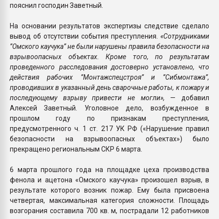
пояснил господин Заветный.
На основании результатов экспертизы следствие сделало
вывод об отсутствии события преступления.
«Сотрудниками
”Омского каучука” не были нарушены правила безопасности на
взрывоопасных объектах. Кроме того, по результатам
проведенного расследования достоверно установлено, что
действия рабочих ”Монтажспецстроя” и ”Сибмонтажа”,
проводивших в указанный день сварочные работы, к пожару и
последующему взрыву привести не могли»,
— добавил
Алексей Заветный. Уголовное дело, возбужденное в
прошлом году по признакам преступления,
предусмотренного ч. 1 ст. 217 УК РФ («Нарушение правил
безопасности на взрывоопасных объектах») было
прекращено региональным СКР 6 марта.
6 марта прошлого года на площадке цеха производства
фенола и ацетона «Омского каучука» произошел взрыв, в
результате которого возник пожар. Ему была присвоена
четвертая, максимальная категория сложности. Площадь
возгорания составила 700 кв. м, пострадали 12 работников