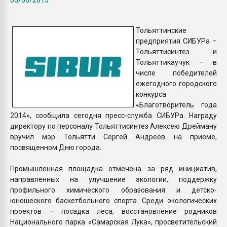
Armaloy PC/ABS-1IM че
Тольяттинские
ПЕРЕЙТИ НА 
предприятия СИБУРа –
Тольяттисинтез и
Тольяттикаучук – в
числе победителей
ежегодного городского
конкурса
«Благотворитель года
2014», сообщила сегодня пресс-служба СИБУРа. Награду
директору по персоналу Тольяттисинтез Алексею Дрейману
вручил мэр Тольятти Сергей Андреев на приеме,
посвященном Дню города.
Промышленная площадка отмечена за ряд инициатив,
направленных на улучшение экологии, поддержку
профильного химического образования и детско-
юношеского баскетбольного спорта. Среди экологических
проектов – посадка леса, восстановление родников
Национального парка «Самарская Лука», просветительский