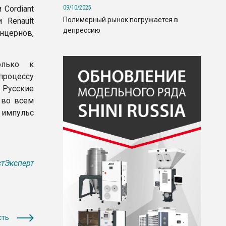
09/10/2025
Cordiant
Полимерный рынок погружается в
 Renault
депрессию
нцернов,
олько к
процессу
– Русские
 во всем
 импульс
тЭксперт
сть