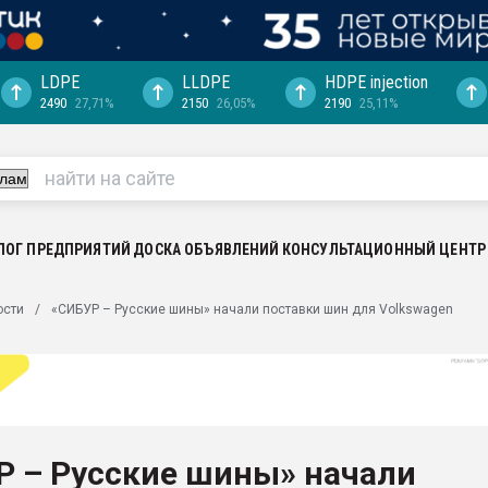
LDPE
LLDPE
HDPE injection
2490
27,71%
2150
26,05%
2190
25,11%
еса -
ината полного
"Ижевскому
ватить рынок
ЛОГ ПРЕДПРИЯТИЙ
ДОСКА ОБЪЯВЛЕНИЙ
КОНСУЛЬТАЦИОННЫЙ ЦЕНТР
ериала
машины:
ости
«СИБУР – Русские шины» начали поставки шин для Volkswagen
, с.-в.
ция выходит на
отке
ь" довольна
Р – Русские шины» начали
ьном рынке