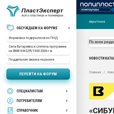
евро/тонна
Продажа готового бизн
ОБСУЖДАЕМ НА ФОРУМЕ
производство SPC лам
цикла
Формовка подкрылков из ПНД
29.07.2026 ФРП помог 
Села батарейка и слетела программа
заводу пластмасс" зах
на BMB KW22PI/1300 2006 г.в.
ППЭ
НОВОСТИ
КАТА
Поддельная смазка на рынке
Помощь в подборе мат
Вакуум-формовочные 
Главная
Нов
ПЕРЕЙТИ НА ФОРУМ
ближайшее подмосковье
Подмосковье, Москва
28.07.2026 Автоматиза
СПЕЦИАЛИСТАМ
первый план в перераб
пластмасс
ПОТРЕБИТЕЛЯМ
28.07.2026 "Техноникол
«СИБУ
ситуацией на строител
СПРАВОЧНИК