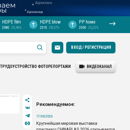
HDPE film
HDPE blow
PP hомо
2080
25,96%
2310
28,57%
2300
25,22%
ВХОД / РЕГИСТРАЦИЯ
ТРУДОУСТРОЙСТВО
ФОТОРЕПОРТАЖИ
ВИДЕОКАНАЛ
Рекомендуемое:
17/04/2026
Крупнейшая мировая выставка
пластмасс CHINAPLAS 2026 открывается