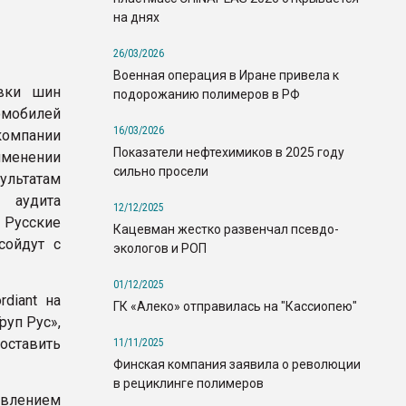
на днях
26/03/2026
Военная операция в Иране привела к
вки шин
подорожанию полимеров в РФ
мобилей
16/03/2026
компании
Показатели нефтехимиков в 2025 году
именении
сильно просели
ультатам
 аудита
12/12/2025
 Русские
Кацевман жестко развенчал псевдо-
сойдут с
экологов и РОП
01/12/2025
diant на
ГК «Алеко» отправилась на "Кассиопею"
уп Рус»,
оставить
11/11/2025
Финская компания заявила о революции
в рециклинге полимеров
авлением