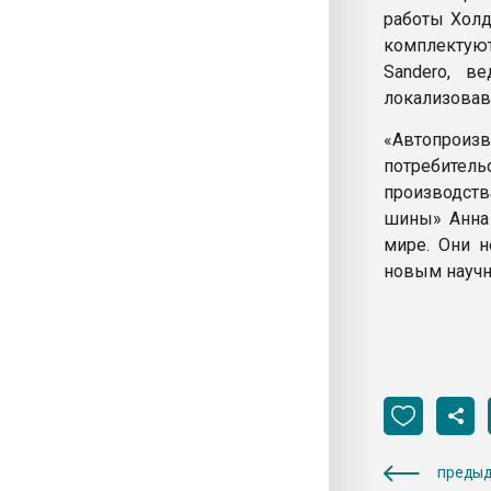
работы Холд
комплектую
Sandero, в
локализовав
«Автопрои
потребител
производств
шины» Анна 
мире. Они н
новым научн
предыд