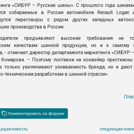
инга «СИБУР – Русские шины». C прошлого года шинами 
тся собираемые в России автомобили Renault Logan и
едутся переговоры с рядом других западных автоко
ших производства в России.
зводители предъявляют высокие требования не т
ьским качествам шинной продукции, но и к самому 
а, - отмечает директор департамента маркетинга «СИБУР 
Комарова. – Поэтому поставки на конвейер престижны
е только увеличивают узнаваемость бренда, но и дают
о-техническим разработкам в шинной отрасли».
Плас
ущая новость
следующая ново