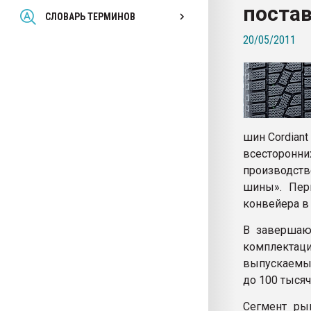
постав
Всё, что касается выду
СЛОВАРЬ ТЕРМИНОВ
бутылок
20/05/2011
ПЕРЕЙТИ НА 
шин Cordian
всесторон
производств
шины». Пер
конвейера в 
В завершающ
комплектаци
выпускаемых
до 100 тысяч
Сегмент ры