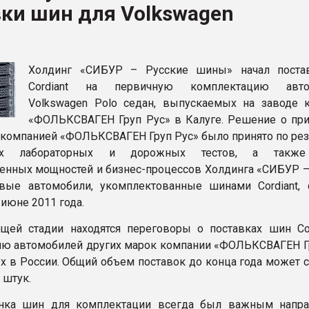
ки шин для Volkswagen
ва ПЭТ
ФОРУМ
Холдинг «СИБУР – Русские шины» начал поста
Cordiant на первичную комплектацию авто
Volkswagen Polo седан, выпускаемых на заводе 
«ФОЛЬКСВАГЕН Груп Рус» в Калуге. Решение о пр
t компанией «ФОЛЬКСВАГЕН Груп Рус» было принято по рез
них лабораторных и дорожных тестов, а также
енных мощностей и бизнес-процессов Холдинга «СИБУР –
вые автомобили, укомплектованные шинами Cordiant, 
июне 2011 года.
ей стадии находятся переговоры о поставках шин Cor
ю автомобилей других марок компании «ФОЛЬКСВАГЕН Гр
 в России. Общий объем поставок до конца года может с
 штук.
нка шин для комплектации всегда был важным напр