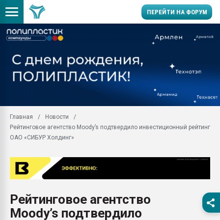
ПЕРЕЙТИ НА ФОРУМ
Продажа готового бизн
производство SPC лам
цикла
29.07.2026 ФРП помог 
заводу пластмасс" зах
ППЭ
Главная
Новости
Помощь в подборе мат
Рейтинговое агентство Moody’s подтвердило инвестиционный рейтинг
Вакуум-формовочные 
ОАО «СИБУР Холдинг»
ближайшее подмосковье
Подмосковье, Москва
28.07.2026 Автоматиза
первый план в перераб
пластмасс
Рейтинговое агентство
28.07.2026 "Техноникол
Moody’s подтвердило
ситуацией на строител