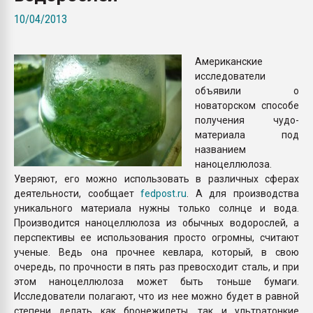
Всё, что касается выду
10/04/2013
бутылок
Американские
ПЕРЕЙТИ НА 
исследователи
объявили о
новаторском способе
получения чудо-
материала под
названием
наноцеллюлоза.
Уверяют, его можно использовать в различных сферах
деятельности, сообщает
fedpost.ru
. А для производства
уникального материала нужны только солнце и вода.
Производится наноцеллюлоза из обычных водорослей, а
перспективы ее использования просто огромны, считают
ученые. Ведь она прочнее кевлара, который, в свою
очередь, по прочности в пять раз превосходит сталь, и при
этом наноцеллюлоза может быть тоньше бумаги.
Исследователи полагают, что из нее можно будет в равной
степени делать как бронежилеты, так и ультратонкие