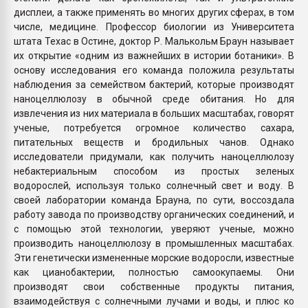
дисплеи, а также применять во многих других сферах, в том
числе, медицине. Профессор биологии из Университета
штата Техас в Остине, доктор Р. Малькольм Браун называет
их открытие «одним из важнейших в истории ботаники». В
основу исследования его команда положила результаты
наблюдения за семейством бактерий, которые производят
наноцеллюлозу в обычной среде обитания. Но для
извлечения из них материала в больших масштабах, говорят
ученые, потребуется огромное количество сахара,
питательных веществ и бродильных чанов. Однако
исследователи придумали, как получить наноцеллюлозу
небактериальным способом из простых зеленых
водорослей, используя только солнечный свет и воду. В
своей лаборатории команда Брауна, по сути, воссоздала
работу завода по производству органических соединений, и
с помощью этой технологии, уверяют ученые, можно
производить наноцеллюлозу в промышленных масштабах.
Эти генетически измененные морские водоросли, известные
как цианобактерии, полностью самоокупаемы. Они
производят свои собственные продукты питания,
взаимодействуя с солнечными лучами и воды, и плюс ко