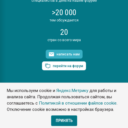
специалистов в день на нашем форуме
>20 000
тем обсуждается
20
стран со всего мира
написать нам
перейти на форум
Мы используем cookie и
Яндекс.Метрику
для работы и
ПластЭксперт © 2006. Все права защищены
анализа сайта. Продолжая пользоваться сайтом, вы
Разрешается копирование материалов сайта с обязательной
ссылкой на www.e-plastic.ru
соглашаетесь с
Политикой в отношении файлов cookie
.
Отключение cookie возможно в настройках браузера.
Разработка сайта
ПРИНЯТЬ