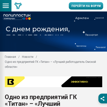
ПЕРЕЙТИ НА ФОРУМ
28.07.2026 Автоматиза
первый план в перераб
пластмасс
28.07.2026 "Техноникол
ситуацией на строител
Всё, что касается выду
Главная
Новости
бутылок
Одно из предприятий ГК «Титан» – «Лучший работодатель Омской
Материал поверхности 
области»
вакуумного формовани
Продам отходы Компо
поликарбоната и АБС-п
Armaloy PC/ABS-1IM че
26.07.2022 "Сибирский т
Одно из предприятий ГК
намного дороже
«Титан» – «Лучший
Профильная литератур