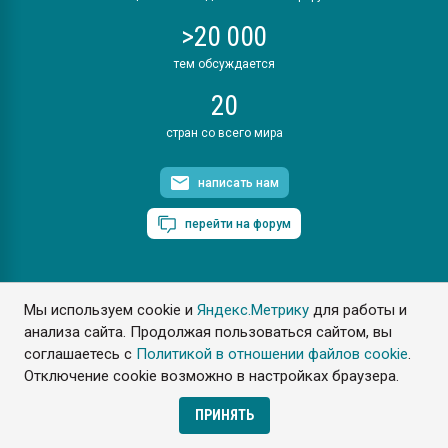
>20 000
тем обсуждается
20
стран со всего мира
написать нам
перейти на форум
Мы используем cookie и
Яндекс.Метрику
для работы и
ПластЭксперт © 2006. Все права защищены
анализа сайта. Продолжая пользоваться сайтом, вы
Разрешается копирование материалов сайта с обязательной
ссылкой на www.e-plastic.ru
соглашаетесь с
Политикой в отношении файлов cookie
.
Отключение cookie возможно в настройках браузера.
Разработка сайта
ПРИНЯТЬ