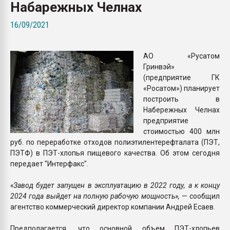
Набарежных Челнах
Armaloy PC/ABS-1IM че
16/09/2021
ПЕРЕЙТИ НА 
АО «Русатом
Гринвэй»
(предприятие ГК
«Росатом») планирует
построить в
Набережных Челнах
предприятие
стоимостью 400 млн
руб. по переработке отходов полиэтилентерефталата (ПЭТ,
ПЭТФ) в ПЭТ-хлопья пищевого качества. Об этом сегодня
передает "Интерфакс".
«Завод будет запущен в эксплуатацию в 2022 году, а к концу
2024 года выйдет на полную рабочую мощность»,
— сообщил
агентство коммерческий директор компании Андрей Есаев.
Предполагается, что основной объем ПЭТ-хлопьев