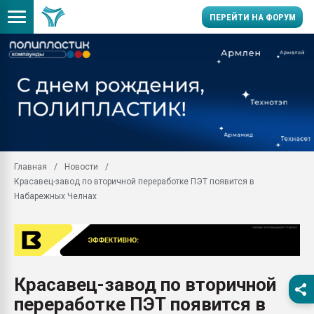
ПЕРЕЙТИ НА ФОРУМ
Помощь в подборе мат
Вакуум-формовочные 
ближайшее подмосковье
Подмосковье, Москва
28.07.2026 Автоматиза
первый план в перераб
Главная
Новости
пластмасс
Красавец-завод по вторичной переработке ПЭТ появится в
28.07.2026 "Техноникол
Набарежных Челнах
ситуацией на строител
Всё, что касается выду
бутылок
Материал поверхности 
вакуумного формовани
Красавец-завод по вторичной
переработке ПЭТ появится в
Продам отходы Компо
поликарбоната и АБС-п