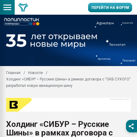
ПЕРЕЙТИ НА ФОРУМ
Продажа готового бизн
производство SPC лам
цикла
29.07.2026 ФРП помог 
заводу пластмасс" зах
ППЭ
Главная
Новости
Помощь в подборе мат
Холдинг «СИБУР – Русские Шины» в рамках договора с "ОКБ СУХОГО"
Вакуум-формовочные 
разработал новую авиационную шину
ближайшее подмосковье
Подмосковье, Москва
28.07.2026 Автоматиза
первый план в перераб
пластмасс
Холдинг «СИБУР – Русские
28.07.2026 "Техноникол
Шины» в рамках договора с
ситуацией на строител