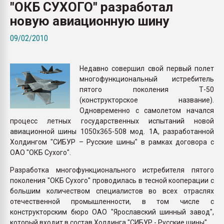
"ОКБ СУХОГО" разработал
Всё, что касается выду
бутылок
новую авиационную шину
09/02/2010
ПЕРЕЙТИ НА 
Недавно совершил свой первый полет
многофункциональный истребитель
пятого поколения Т-50
(конструкторское название).
Одновременно с самолетом начался
процесс летных государственных испытаний новой
авиационной шины 1050х365-508 мод. 1А, разработанной
Холдингом "СИБУР – Русские шины" в рамках договора с
ОАО "ОКБ Сухого".
Разработка многофункционального истребителя пятого
поколения "ОКБ Сухого" проводилась в тесной кооперации с
большим количеством специалистов во всех отраслях
отечественной промышленности, в том числе с
конструкторским бюро ОАО "Ярославский шинный завод",
который входит в состав Холдинга "СИБУР - Русские шины".