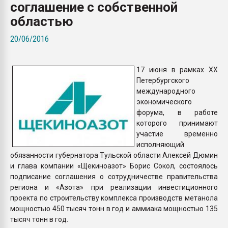
соглашение с собственной
пластмасс
областью
28.07.2026 "Техноникол
ситуацией на строител
20/06/2016
ПЕРЕЙТИ НА 
17 июня в рамках XX
Петербургского
международного
экономического
форума, в работе
которого принимают
участие временно
исполняющий
обязанности губернатора Тульской области Алексей Дюмин
и глава компании «Щекиноазот» Борис Сокол, состоялось
подписание соглашения о сотрудничестве правительства
региона и «Азота» при реализации инвестиционного
проекта по строительству комплекса производств метанола
мощностью 450 тысяч тонн в год и аммиака мощностью 135
тысяч тонн в год.