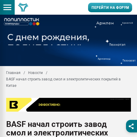
ПЕРЕЙТИ НА ФОРУМ
Продажа готового бизн
производство SPC лам
цикла
29.07.2026 ФРП помог 
заводу пластмасс" зах
ППЭ
Главная
Новости
Помощь в подборе мат
BASF начал строить завод смол и электролитических покрытий в
Вакуум-формовочные 
Китае
ближайшее подмосковье
Подмосковье, Москва
28.07.2026 Автоматиза
первый план в перераб
пластмасс
BASF начал строить завод
28.07.2026 "Техноникол
смол и электролитических
ситуацией на строител