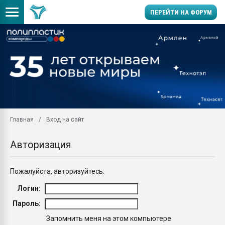
ПЕРЕЙТИ НА ФОРУМ
Помощь в подборе мат
Вакуум-формовочные 
ближайшее подмосковье
Подмосковье, Москва
28.07.2026 Автоматиза
первый план в перераб
Главная
Вход на сайт
пластмасс
28.07.2026 "Техноникол
Авторизация
ситуацией на строител
Всё, что касается выду
Пожалуйста, авторизуйтесь:
бутылок
Логин:
Материал поверхности 
вакуумного формовани
Пароль:
Продам отходы Компо
Запомнить меня на этом компьютере
поликарбоната и АБС-п