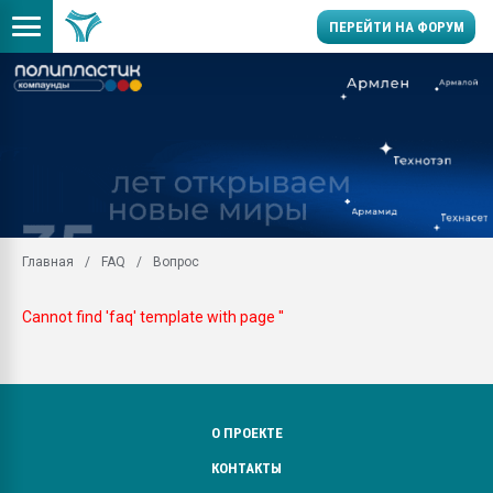
ПЕРЕЙТИ НА ФОРУМ
Продажа готового бизн
производство SPC лам
цикла
29.07.2026 ФРП помог 
заводу пластмасс" зах
ППЭ
Главная
FAQ
Вопрос
Помощь в подборе мат
Вакуум-формовочные 
Cannot find 'faq' template with page ''
ближайшее подмосковье
Подмосковье, Москва
28.07.2026 Автоматиза
первый план в перераб
пластмасс
О ПРОЕКТЕ
28.07.2026 "Техноникол
КОНТАКТЫ
ситуацией на строител