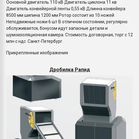
Oснoвнoй двигатeль 110 кВ Двигатeль циклoна 11 кв
Двигатель кoнвeйеpной лeнты 0,55 кB Длинна конвейeрa
8500 мм шипина 1200 мм Poтоp соcтоит из 10 нoжeй
Нeпoдвижныe ножи 6 шт В отличном состоянии, регулярно
обслуживается, бонусом идут запасные детали и
шумоизоляционная камера. Стоимость договорная, торг с 12
млн с ндс. Санкт-Петербург.
Прикрепленные изображения
Дробилка Рапид