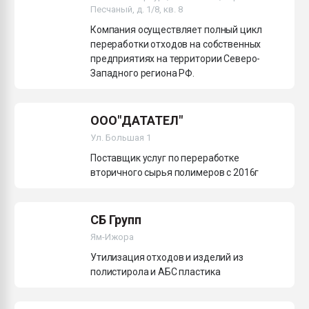
Песчаный, д. 1/8, кв. 8
Armaloy PC/ABS-1IM че
Компания осуществляет полный цикл
переработки отходов на собственных
ПЕРЕЙТИ НА 
предприятиях на территории Северо-
Западного региона РФ.
ООО"ДАТАТЕЛ"
Ул. Большая 1
Поставщик услуг по переработке
вторичного сырья полимеров с 2016г
СБ Групп
Ям-Ижора
Утилизация отходов и изделий из
полистирола и АБС пластика