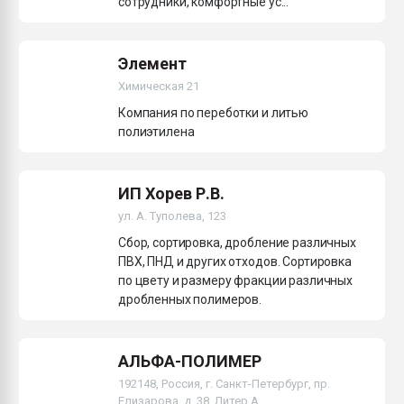
сотрудники, комфортные ус...
Элемент
Химическая 21
Компания по переботки и литью
полиэтилена
ИП Хорев Р.В.
ул. А. Туполева, 123
Сбор, сортировка, дробление различных
ПВХ, ПНД и других отходов. Сортировка
по цвету и размеру фракции различных
дробленных полимеров.
АЛЬФА-ПОЛИМЕР
192148, Россия, г. Санкт-Петербург, пр.
Елизарова, д. 38, Литер А,