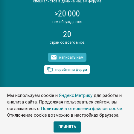
специалистов в день на нашем форуме
>20 000
тем обсуждается
20
стран со всего мира
написать нам
перейти на форум
Мы используем cookie и
Яндекс.Метрику
для работы и
ПластЭксперт © 2006. Все права защищены
анализа сайта. Продолжая пользоваться сайтом, вы
Разрешается копирование материалов сайта с обязательной
ссылкой на www.e-plastic.ru
соглашаетесь с
Политикой в отношении файлов cookie
.
Отключение cookie возможно в настройках браузера.
Разработка сайта
ПРИНЯТЬ