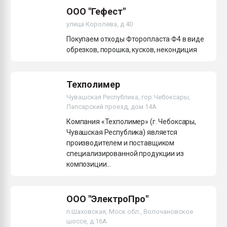
ООО "Гефест"
улица Королева, д 40
Покупаем отходы Фторопласта Ф4 в виде
обрезков, порошка, кусков, некондиция
Техполимер
Чувашская Республика, гор.Чебоксары,
Лапсарский проезд, дом 14А.
Компания «Техполимер» (г. Чебоксары,
Чувашская Республика) является
производителем и поставщиком
специализированной продукции из
композиции...
ООО "ЭлектроПро"
п.Шаховская, Моск.обл., Волочановское
шоссе, д.16А