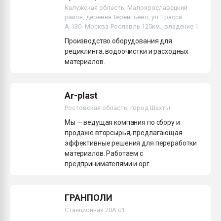
Калужская область, Малоярославецкий
Всё, что касается выду
бутылок
район, деревня Терентьево, ул. Трасса
А-130- Москва-Рославль 125км., владение 1
Производство оборудования для
ПЕРЕЙТИ НА 
рециклинга, водоочистки и расходных
материалов.
Ar-plast
Ростовская область, город Шахты
Мы — ведущая компания по сбору и
продаже вторсырья, предлагающая
эффективные решения для переработки
материалов. Работаем с
предпринимателями и орг...
ГРАНПОЛИ
Станционная 20А с1