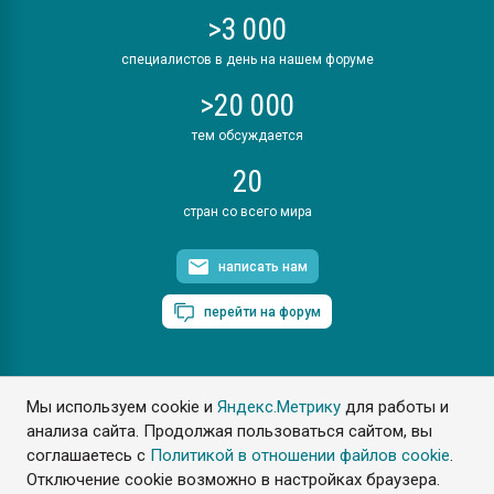
>3 000
специалистов в день на нашем форуме
>20 000
тем обсуждается
20
стран со всего мира
написать нам
перейти на форум
Мы используем cookie и
Яндекс.Метрику
для работы и
ПластЭксперт © 2006. Все права защищены
анализа сайта. Продолжая пользоваться сайтом, вы
Разрешается копирование материалов сайта с обязательной
ссылкой на www.e-plastic.ru
соглашаетесь с
Политикой в отношении файлов cookie
.
Отключение cookie возможно в настройках браузера.
Разработка сайта