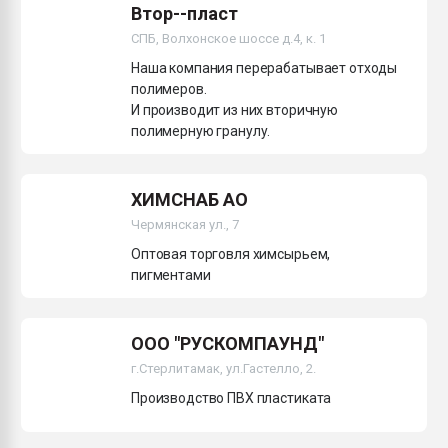
Втор--пласт
СПБ, Волхонское шоссе д.4, к. 1
Наша компания перерабатывает отходы
полимеров.
И производит из них вторичную
полимерную гранулу.
ХИМСНАБ АО
Чермянская ул., 7
Оптовая торговля химсырьем,
пигментами
ООО "РУСКОМПАУНД"
г.Стерлитамак, ул.Гастелло, 2.
Производство ПВХ пластиката