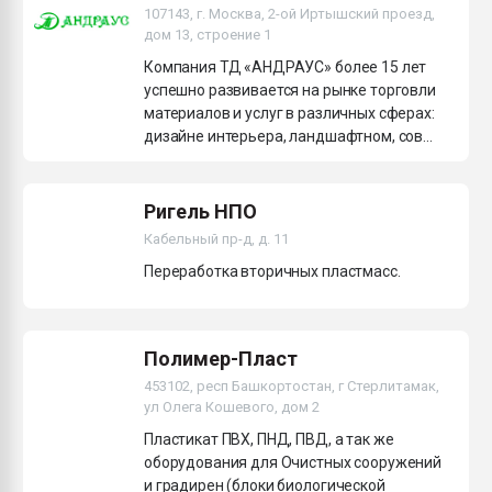
107143, г. Москва, 2-ой Иртышский проезд,
дом 13, строение 1
Компания ТД «АНДРАУС» более 15 лет
успешно развивается на рынке торговли
материалов и услуг в различных сферах:
дизайне интерьера, ландшафтном, сов...
Ригель НПО
Кабельный пр-д, д. 11
Переработка вторичных пластмасс.
Полимер-Пласт
453102, респ Башкортостан, г Стерлитамак,
ул Олега Кошевого, дом 2
Пластикат ПВХ, ПНД, ПВД, а так же
оборудования для Очистных сооружений
и градирен (блоки биологической