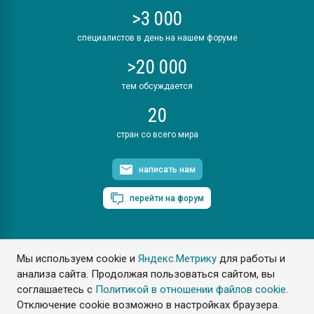
>3 000
специалистов в день на нашем форуме
>20 000
тем обсуждается
20
стран со всего мира
написать нам
перейти на форум
Мы используем cookie и
Яндекс.Метрику
для работы и
ПластЭксперт © 2006. Все права защищены
анализа сайта. Продолжая пользоваться сайтом, вы
Разрешается копирование материалов сайта с обязательной
ссылкой на www.e-plastic.ru
соглашаетесь с
Политикой в отношении файлов cookie
.
Отключение cookie возможно в настройках браузера.
Разработка сайта