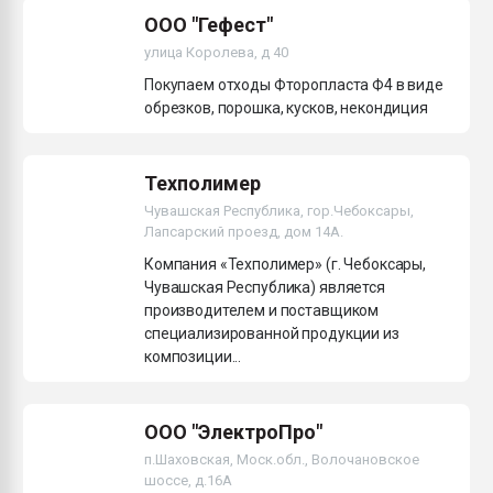
ООО "Гефест"
улица Королева, д 40
Покупаем отходы Фторопласта Ф4 в виде
обрезков, порошка, кусков, некондиция
Техполимер
Чувашская Республика, гор.Чебоксары,
Лапсарский проезд, дом 14А.
Компания «Техполимер» (г. Чебоксары,
Чувашская Республика) является
производителем и поставщиком
специализированной продукции из
композиции...
ООО "ЭлектроПро"
п.Шаховская, Моск.обл., Волочановское
шоссе, д.16А