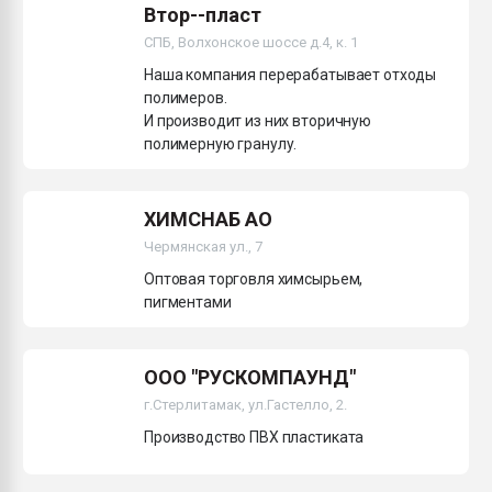
Втор--пласт
СПБ, Волхонское шоссе д.4, к. 1
Наша компания перерабатывает отходы
полимеров.
И производит из них вторичную
полимерную гранулу.
ХИМСНАБ АО
Чермянская ул., 7
Оптовая торговля химсырьем,
пигментами
ООО "РУСКОМПАУНД"
г.Стерлитамак, ул.Гастелло, 2.
Производство ПВХ пластиката