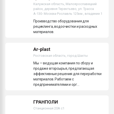
Калужская область, Малоярославецкий
Всё, что касается выду
бутылок
район, деревня Терентьево, ул. Трасса
А-130- Москва-Рославль 125км., владение 1
Производство оборудования для
ПЕРЕЙТИ НА 
рециклинга, водоочистки и расходных
материалов.
Ar-plast
Ростовская область, город Шахты
Мы — ведущая компания по сбору и
продаже вторсырья, предлагающая
эффективные решения для переработки
материалов. Работаем с
предпринимателями и орг...
ГРАНПОЛИ
Станционная 20А с1