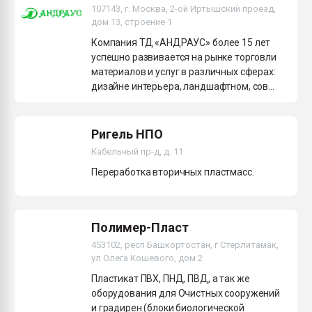
107143, г. Москва, 2-ой Иртышский проезд,
дом 13, строение 1
Компания ТД «АНДРАУС» более 15 лет
успешно развивается на рынке торговли
материалов и услуг в различных сферах:
дизайне интерьера, ландшафтном, сов...
Ригель НПО
Кабельный пр-д, д. 11
Переработка вторичных пластмасс.
Полимер-Пласт
453102, респ Башкортостан, г Стерлитамак,
ул Олега Кошевого, дом 2
Пластикат ПВХ, ПНД, ПВД, а так же
оборудования для Очистных сооружений
и градирен (блоки биологической