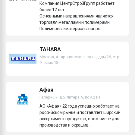
Компания ЦентрСтройГрупп работает
более 12 лет.
Основными направлениями является
торговля металлами и полимерами.
Полимерные материалы напря...
TAHARA
Москва, Андроновское шоссе, дом 26, стр.
9, офис 18
Афая
Галерный, д.5, литера А, пом.21H
АО «Афая» 22 года успешно работает на
российском рынке и поставляет широкий
ассортимент продуктов, в том числе для
производства и окрашив...