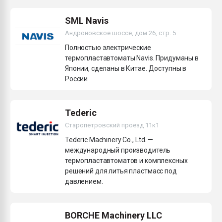
пластмасс
SML Navis
28.07.2026 "Техноникол
Андроновское шоссе, дом 26, стр. 5
ситуацией на строител
Полностью электрические
термопластавтоматы Navis. Придуманы в
ПЕРЕЙТИ НА 
Японии, сделаны в Китае. Доступны в
России
Tederic
Старопетровский проезд 11к1
Tederic Machinery Co., Ltd. —
международный производитель
термопластавтоматов и комплексных
решений для литья пластмасс под
давлением.
BORCHE Machinery LLC