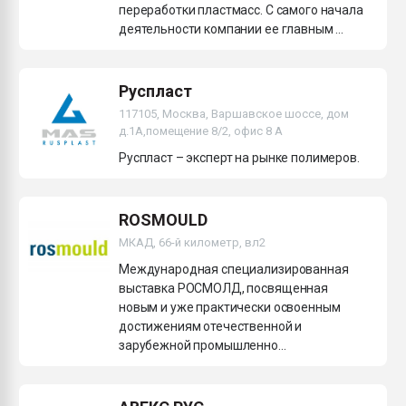
переработки пластмасс. С самого начала
деятельности компании ее главным ...
Руспласт
117105, Москва, Варшавское шоссе, дом
д.1А,помещение 8/2, офис 8 А
Руспласт – эксперт на рынке полимеров.
ROSMOULD
МКАД, 66-й километр, вл2
Международная специализированная
выставка РОСМОЛД, посвященная
новым и уже практически освоенным
достижениям отечественной и
зарубежной промышленно...