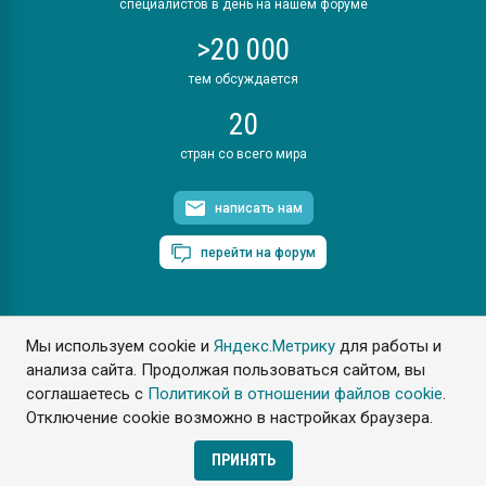
специалистов в день на нашем форуме
>20 000
тем обсуждается
20
стран со всего мира
написать нам
перейти на форум
Мы используем cookie и
Яндекс.Метрику
для работы и
ПластЭксперт © 2006. Все права защищены
анализа сайта. Продолжая пользоваться сайтом, вы
Разрешается копирование материалов сайта с обязательной
ссылкой на www.e-plastic.ru
соглашаетесь с
Политикой в отношении файлов cookie
.
Отключение cookie возможно в настройках браузера.
Разработка сайта
ПРИНЯТЬ