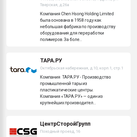
Тверская, д.26а
Компания Chen Hsong Holding Limited
была основана в 1958 году как
небольшая фабрика по производству
оборудования для переработки
полимеров. За боле...
ТАРА.РУ
Октябрьская набережная, д.10, корп.1, стр.1
Компания ТАРА.РУ - Производство
промышленной тары из
пластикатические центры.
Компания «ТАРА.РУ» — один из
крупнейших производител...
ЦентрСторойГрупп
Походный проезд, 16