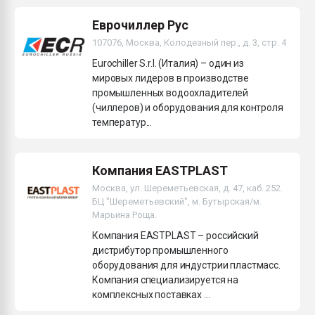
Еврочиллер Рус
107076, Москва, Колодезный пер., д. 3, стр. 4
Eurochiller S.r.l. (Италия) – один из
мировых лидеров в производстве
промышленных водоохладителей
(чиллеров) и оборудования для контроля
температур...
Компания EASTPLAST
Москва, ул. Шереметьевская, д. 47, каб. 252.
БЦ "Шереметьевский", м. Бутырская/м.
Марьина Роща.
Компания EASTPLAST – российский
дистрибутор промышленного
оборудования для индустрии пластмасс.
Компания специализируется на
комплексных поставках ...