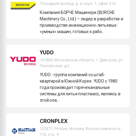
Походный проезд, д. 4, корп. 1, офис 314
Компания БОРЧЕ Машинери (BORCHE
Machinery Co., Ltd.) – лидер в разработке и
производстве инжекционно-литьевых
«умных» машин, готовых к рабо...
YUDO
141800, Московская область, г. Дмитров, ул.
Пионерская, д.2
YUDO - группа компаний со штаб-
квартирой в Южной Корее. YUDO c 1980
года производит горячеканальные
системы для литья пластмасс, являясь в
этой ола...
CRONPLEX
125371, Россия, Москва, Волоколамское ш.,
116, стр. 4