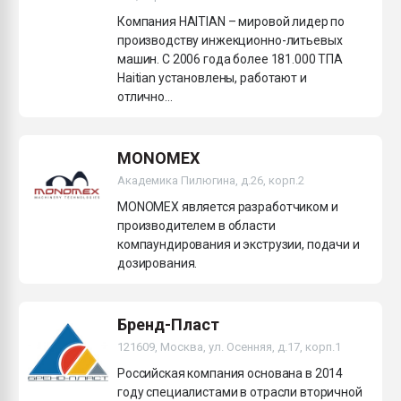
Компания HAITIAN – мировой лидер по
производству инжекционно-литьевых
машин. С 2006 года более 181.000 ТПА
Haitian установлены, работают и
отлично...
MONOMEX
Академика Пилюгина, д.26, корп.2
MONOMEX является разработчиком и
производителем в области
компаундирования и экструзии, подачи и
дозирования.
Бренд-Пласт
121609, Москва, ул. Осенняя, д.17, корп.1
Российская компания основана в 2014
году специалистами в отрасли вторичной