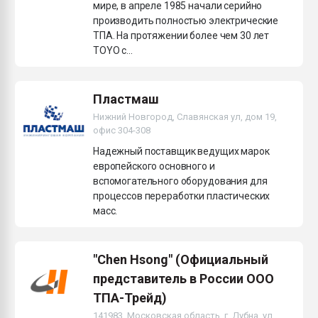
мире, в апреле 1985 начали серийно
производить полностью электрические
ТПА. На протяжении более чем 30 лет
TOYO с...
Пластмаш
Нижний Новгород, Славянская ул, дом 19,
офис 304-308
Надежный поставщик ведущих марок
европейского основного и
вспомогательного оборудования для
процессов переработки пластических
масс.
"Chen Hsong" (Официальный
представитель в России ООО
ТПА-Трейд)
141983, Московская область, г. Дубна, ул.