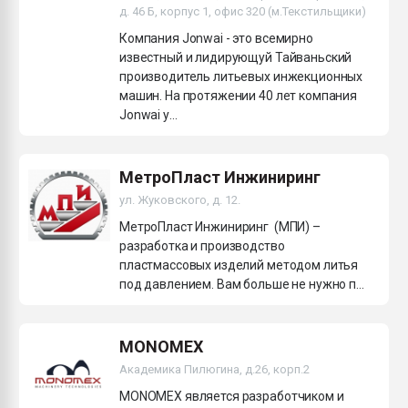
д. 46 Б, корпус 1, офис 320 (м.Текстильщики)
Компания Jonwai - это всемирно
известный и лидирующуй Тайваньский
производитель литьевых инжекционных
машин. На протяжении 40 лет компания
Jonwai у...
МетроПласт Инжиниринг
ул. Жуковского, д. 12.
МетроПласт Инжиниринг (МПИ) –
разработка и производство
пластмассовых изделий методом литья
под давлением. Вам больше не нужно п...
MONOMEX
Академика Пилюгина, д.26, корп.2
MONOMEX является разработчиком и