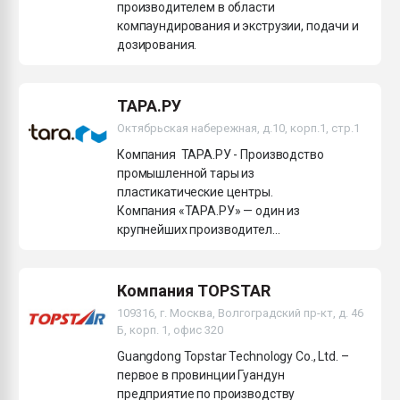
производителем в области
компаундирования и экструзии, подачи и
дозирования.
ТАРА.РУ
Октябрьская набережная, д.10, корп.1, стр.1
Компания ТАРА.РУ - Производство
промышленной тары из
пластикатические центры.
Компания «ТАРА.РУ» — один из
крупнейших производител...
Компания TOPSTAR
109316, г. Москва, Волгоградский пр-кт, д. 46
Б, корп. 1, офис 320
Guangdong Topstar Technology Co., Ltd. –
первое в провинции Гуандун
предприятие по производству