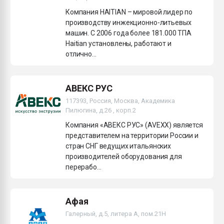
Компания HAITIAN – мировой лидер по
производству инжекционно-литьевых
машин. С 2006 года более 181.000 ТПА
Haitian установлены, работают и
отлично...
АВЕКС РУС
117393, Россия, Москва, Академика
Пилюгина, д.26 , корп.2
Компания «АВЕКС РУС» (AVEXX) является
представителем на территории России и
стран СНГ ведущих итальянских
производителей оборудования для
перерабо...
Афая
Галерный, д.5, литера А, пом.21H