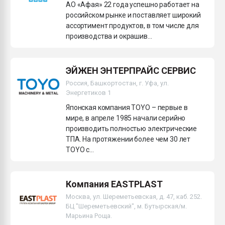
АО «Афая» 22 года успешно работает на
российском рынке и поставляет широкий
ассортимент продуктов, в том числе для
производства и окрашив...
ЭЙЖЕН ЭНТЕРПРАЙС СЕРВИС
Россия, Башкортостан, г. Уфа, ул.
Энергетиков 1
Японская компания TOYO – первые в
мире, в апреле 1985 начали серийно
производить полностью электрические
ТПА. На протяжении более чем 30 лет
TOYO с...
Компания EASTPLAST
Москва, ул. Шереметьевская, д. 47, каб. 252.
БЦ "Шереметьевский", м. Бутырская/м.
Марьина Роща.