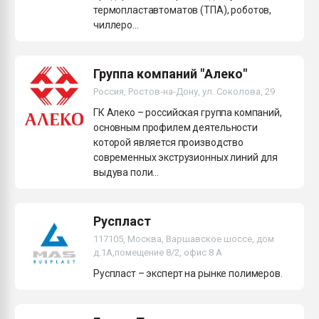
термопластавтоматов (ТПА), роботов,
чиллеро...
Группа компаний "Алеко"
Россия, Ростов-на-Дону, ул. Соколова, 29
ГК Алеко – российская группа компаний,
основным профилем деятельности
которой является производство
современных экструзионных линий для
выдува поли...
Руспласт
117105, Москва, Варшавское шоссе, дом
д.1А,помещение 8/2, офис 8 А
Руспласт – эксперт на рынке полимеров.