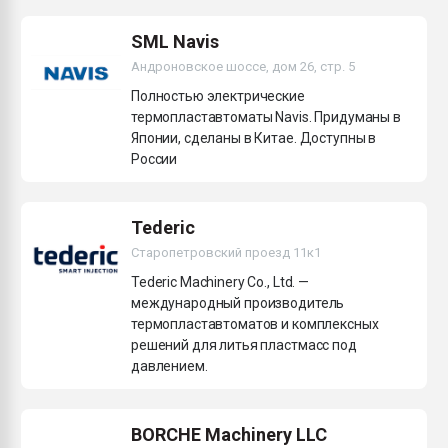
Всё, что касается выду
бутылок
SML Navis
Андроновское шоссе, дом 26, стр. 5
ПЕРЕЙТИ НА 
Полностью электрические
термопластавтоматы Navis. Придуманы в
Японии, сделаны в Китае. Доступны в
России
Tederic
Старопетровский проезд 11к1
Tederic Machinery Co., Ltd. —
международный производитель
термопластавтоматов и комплексных
решений для литья пластмасс под
давлением.
BORCHE Machinery LLC