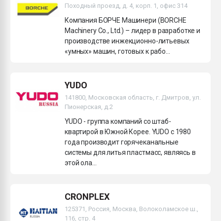
Походный проезд, д. 4, корп. 1, офис 314
Компания БОРЧЕ Машинери (BORCHE
Machinery Co., Ltd.) – лидер в разработке и
производстве инжекционно-литьевых
«умных» машин, готовых к рабо...
YUDO
141800, Московская область, г. Дмитров, ул.
Пионерская, д.2
YUDO - группа компаний со штаб-
квартирой в Южной Корее. YUDO c 1980
года производит горячеканальные
системы для литья пластмасс, являясь в
этой ола...
CRONPLEX
125371, Россия, Москва, Волоколамское ш.,
116, стр. 4