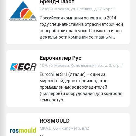
Бренд-Пласт
121609, Москва, ул. Осенняя, д.17, корп.1
Российская компания основана в 2014
году специалистами в отрасли вторичной
переработки пластмасс. С самого начала
деятельности компании ее главным ...
Еврочиллер Рус
107076, Москва, Колодезный пер., д. 3, стр. 4
Eurochiller S.r.l. (Италия) – один из
мировых лидеров в производстве
промышленных водоохладителей
(чиллеров) и оборудования для контроля
температур...
ROSMOULD
МКАД, 66-й километр, вл2