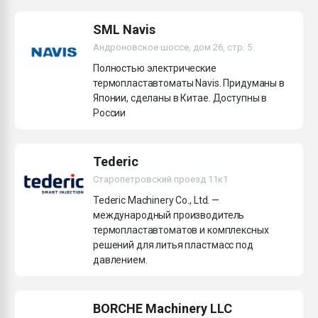
Всё, что касается выду
бутылок
SML Navis
Андроновское шоссе, дом 26, стр. 5
ПЕРЕЙТИ НА 
Полностью электрические
термопластавтоматы Navis. Придуманы в
Японии, сделаны в Китае. Доступны в
России
Tederic
Старопетровский проезд 11к1
Tederic Machinery Co., Ltd. —
международный производитель
термопластавтоматов и комплексных
решений для литья пластмасс под
давлением.
BORCHE Machinery LLC