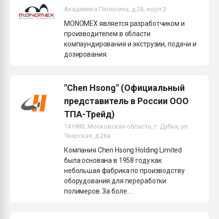
Академика Пилюгина, д.26, корп.2
MONOMEX является разработчиком и
производителем в области
компаундирования и экструзии, подачи и
дозирования.
"Chen Hsong" (Официальный
представитель в России ООО
ТПА-Трейд)
141983, Московская область, г. Дубна, ул.
Тверская, д.26а
Компания Chen Hsong Holding Limited
была основана в 1958 году как
небольшая фабрика по производству
оборудования для переработки
полимеров. За боле...