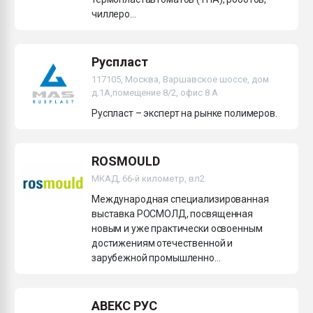
чиллеро...
Руспласт
117105, Москва, Варшавское шоссе, дом
д.1А,помещение 8/2, офис 8 А
Руспласт – эксперт на рынке полимеров.
ROSMOULD
МКАД, 66-й километр, вл2
Международная специализированная
выставка РОСМОЛД, посвященная
новым и уже практически освоенным
достижениям отечественной и
зарубежной промышленно...
АВЕКС РУС