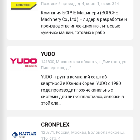
Походный проезд, д. 4, корп. 1, офис 314
Компания БОРЧЕ Машинери (BORCHE
Machinery Co., Ltd.) – лидер в разработке и
производстве инжекционно-литьевых
«умных» машин, готовых к рабо...
YUDO
141800, Московская область, г. Дмитров, ул.
Пионерская, д.2
YUDO - группа компаний со штаб-
квартирой в Южной Корее. YUDO c 1980
года производит горячеканальные
системы для литья пластмасс, являясь в
этой ола...
CRONPLEX
125371, Россия, Москва, Волоколамское ш.,
116, стр. 4