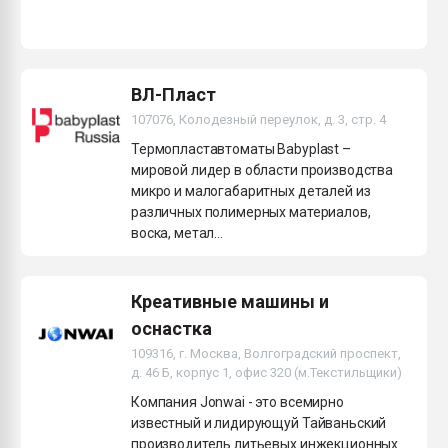
ВЛ-Пласт
107076, Колодезный переулок, д. 3, стр. 4
Термопластавтоматы Babyplast –
мировой лидер в области производства
микро и малогабаритных деталей из
различных полимерных материалов,
воска, метал...
Креативные машины и
оснастка
109316, г. Москва, Волгоградский проспект,
д. 46 Б, корпус 1, офис 320 (м.Текстильщики)
Компания Jonwai - это всемирно
известный и лидирующуй Тайваньский
производитель литьевых инжекционных