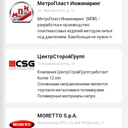
МетроПласт Инжиниринг
ул. Жуковского, д. 12.
МетроПласт Инжиниринг (МПИ) –
разработка и производство
пластмассовых изделий методом литья
под давлением. Вам больше не нужно п...
ЦентрСторойГрупп
Походный проезд, 16
Компания ЦентрСтройГрупп работает
более 12 лет.
Основными направлениями является
торговля металлами и полимерами.
Полимерные материалы напря...
MORETTO S.p.A.
Massanzago (PD), via dell`Artigianato, 3