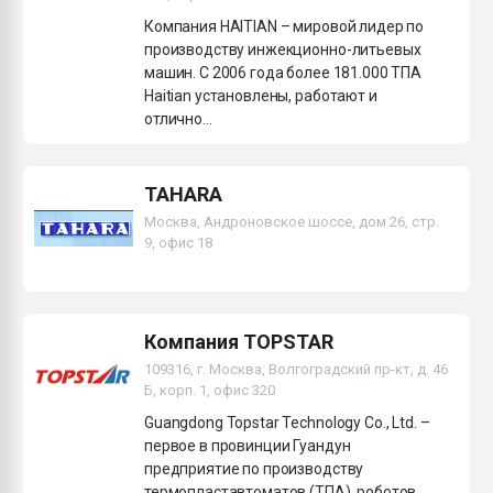
Компания HAITIAN – мировой лидер по
производству инжекционно-литьевых
машин. С 2006 года более 181.000 ТПА
Haitian установлены, работают и
отлично...
TAHARA
Москва, Андроновское шоссе, дом 26, стр.
9, офис 18
Компания TOPSTAR
109316, г. Москва, Волгоградский пр-кт, д. 46
Б, корп. 1, офис 320
Guangdong Topstar Technology Co., Ltd. –
первое в провинции Гуандун
предприятие по производству
термопластавтоматов (ТПА), роботов,