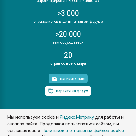
зарегистрированных специалистов
>3 000
специалистов в день на нашем форуме
>20 000
тем обсуждается
20
стран со всего мира
написать нам
перейти на форум
Мы используем cookie и
Яндекс.Метрику
для работы и
ПластЭксперт © 2006. Все права защищены
анализа сайта. Продолжая пользоваться сайтом, вы
Разрешается копирование материалов сайта с обязательной
ссылкой на www.e-plastic.ru
соглашаетесь с
Политикой в отношении файлов cookie
.